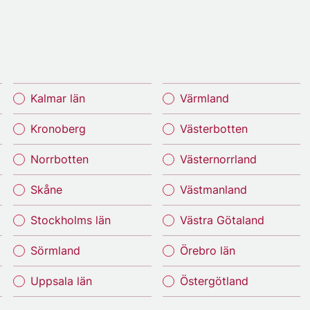
Kalmar län
Värmland
Kronoberg
Västerbotten
Norrbotten
Västernorrland
Skåne
Västmanland
Stockholms län
Västra Götaland
Sörmland
Örebro län
Uppsala län
Östergötland