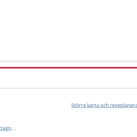
Större karta och reseplaner
https://www.capio.se/hitta-mottagning/primarvard/rehabmottagningar/fysio-och-friskvard-ystad/