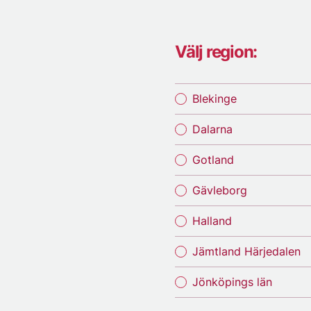
Välj region:
Blekinge
Dalarna
Gotland
Gävleborg
Halland
Jämtland Härjedalen
Jönköpings län