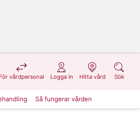
på 1177.se
på 1177.se
på 1177.se
på 1177.se
För vårdpersonal
Logga in
Hitta vård
Sök
ehandling
Så fungerar vården