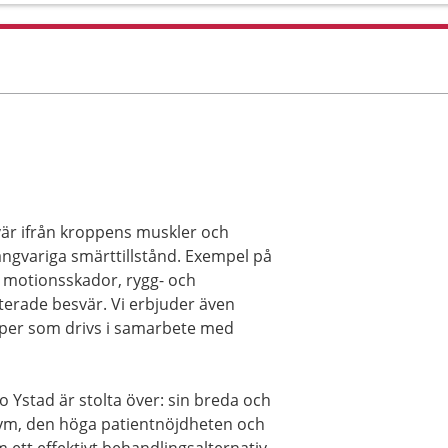
svär ifrån kroppens muskler och
långvariga smärttillstånd. Exempel på
ch motionsskador, rygg- och
terade besvär. Vi erbjuder även
pper som drivs i samarbete med
 Ystad är stolta över: sin breda och
 gym, den höga patientnöjdheten och