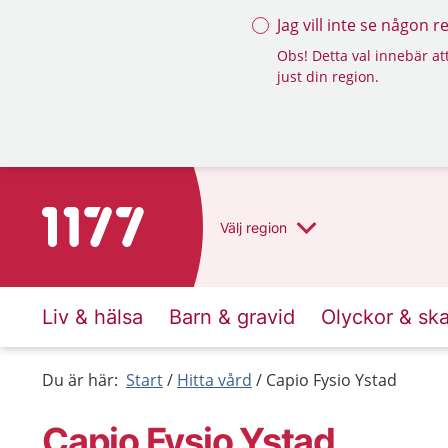
Jag vill inte se någon 
Obs! Detta val innebär att
just din region.
Till startsidan för 1177
Välj
region
Liv & hälsa
Barn & gravid
Olyckor & sk
Du är här:
Start
Hitta vård
Capio Fysio Ystad
Capio Fysio Ystad