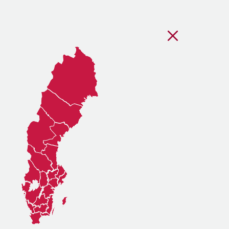
Stäng regionsvälj