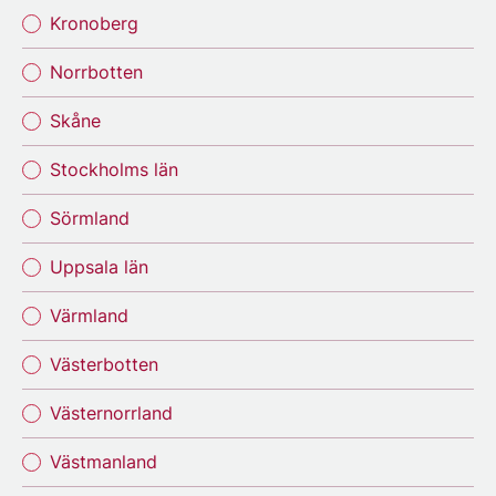
Kronoberg
Norrbotten
Skåne
Stockholms län
Sörmland
Uppsala län
Värmland
Västerbotten
Västernorrland
Västmanland