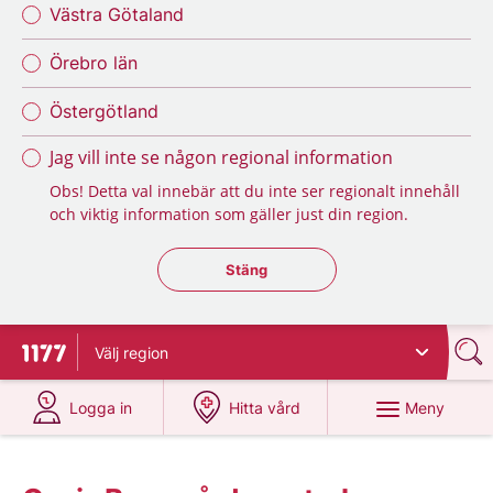
Västra Götaland
Örebro län
Östergötland
Jag vill inte se någon regional information
Obs! Detta val innebär att du inte ser regionalt innehåll
och viktig information som gäller just din region.
Stäng regionsväljaren
Stäng
Välj
region
Till startsidan för 1177
på 1177.se
på 1177.se
Meny
Logga in
Hitta vård