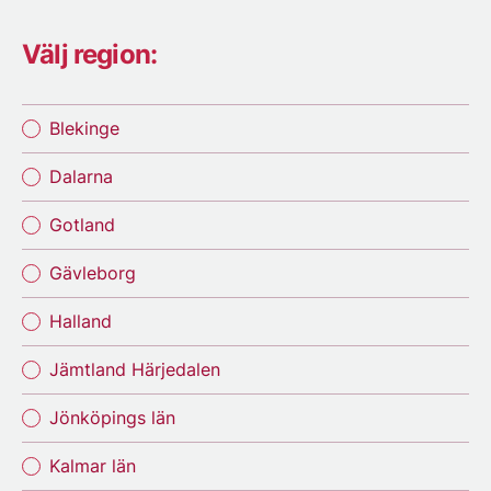
Välj region:
Blekinge
Dalarna
Gotland
Gävleborg
Halland
Jämtland Härjedalen
Jönköpings län
Kalmar län