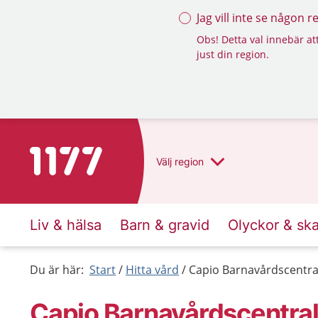
Jag vill inte se någon 
Obs! Detta val innebär att
just din region.
Till startsidan för 1177
Välj
region
Liv & hälsa
Barn & gravid
Olyckor & sk
Du är här:
Start
Hitta vård
Capio Barnavårdscentral
Capio Barnavårdscentral