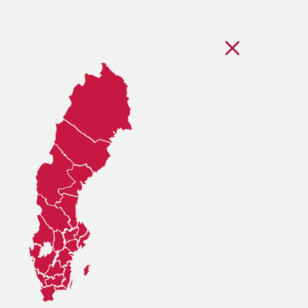
Stäng regionsvälj