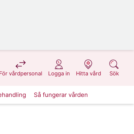
på 1177.se
på 1177.se
på 1177.se
på 1177.se
För vårdpersonal
Logga in
Hitta vård
Sök
ehandling
Så fungerar vården