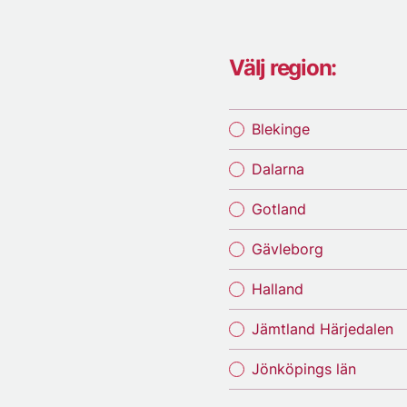
Välj region:
Blekinge
Dalarna
Gotland
Gävleborg
Halland
Jämtland Härjedalen
Jönköpings län