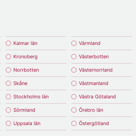
Kalmar län
Värmland
Kronoberg
Västerbotten
Norrbotten
Västernorrland
Skåne
Västmanland
Stockholms län
Västra Götaland
Sörmland
Örebro län
Uppsala län
Östergötland