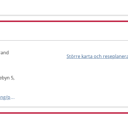
rand
Större karta och reseplaner
ebyn 5,
https://capio.se/hitta-mottagning/primarvard/barnavardscentraler/bunkeflo-hyllie/