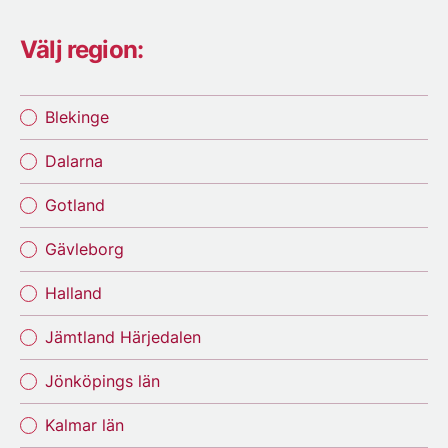
Välj region:
Blekinge
Dalarna
Gotland
Gävleborg
Halland
Jämtland Härjedalen
Jönköpings län
Kalmar län