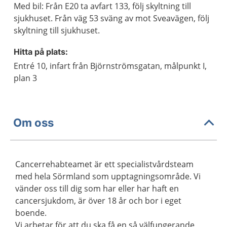
Med bil: Från E20 ta avfart 133, följ skyltning till
sjukhuset. Från väg 53 sväng av mot Sveavägen, följ
skyltning till sjukhuset.
Hitta på plats:
Entré 10, infart från Björnströmsgatan, målpunkt I,
plan 3
Om oss
Cancerrehabteamet är ett specialistvårdsteam
med hela Sörmland som upptagningsområde. Vi
vänder oss till dig som har eller har haft en
cancersjukdom, är över 18 år och bor i eget
boende.
Vi arbetar för att du ska få en så välfungerande