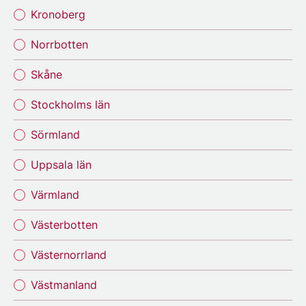
Kronoberg
Norrbotten
Skåne
Stockholms län
Sörmland
Uppsala län
Värmland
Västerbotten
Västernorrland
Västmanland