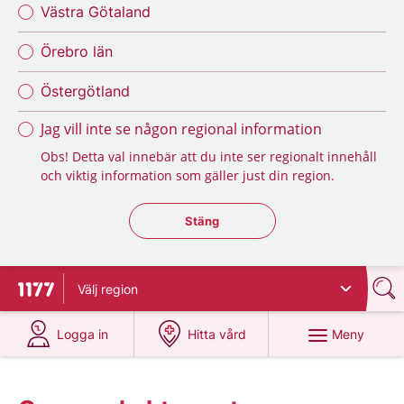
Västra Götaland
Örebro län
Östergötland
Jag vill inte se någon regional information
Obs! Detta val innebär att du inte ser regionalt innehåll
och viktig information som gäller just din region.
Stäng regionsväljaren
Stäng
Välj
region
Till startsidan för 1177
på 1177.se
på 1177.se
Meny
Logga in
Hitta vård