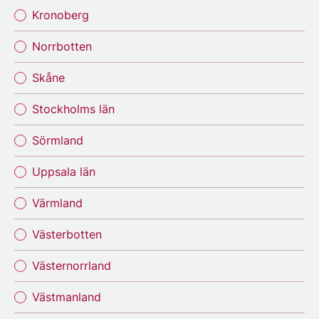
Kronoberg
Norrbotten
Skåne
Stockholms län
Sörmland
Uppsala län
Värmland
Västerbotten
Västernorrland
Västmanland