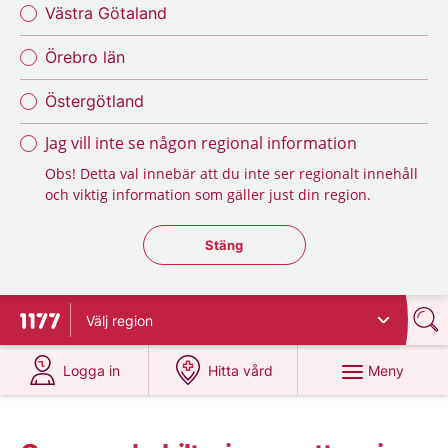
Västra Götaland
Örebro län
Östergötland
Jag vill inte se någon regional information
Obs! Detta val innebär att du inte ser regionalt innehåll
och viktig information som gäller just din region.
Stäng regionsväljaren
Stäng
Välj
region
Till startsidan för 1177
på 1177.se
på 1177.se
Meny
Logga in
Hitta vård