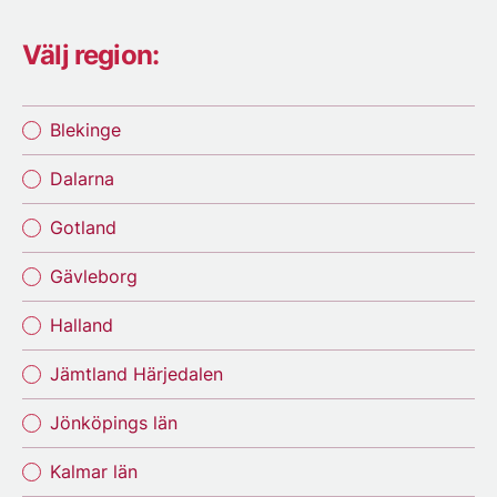
Välj region:
Blekinge
Dalarna
Gotland
Gävleborg
Halland
Jämtland Härjedalen
Jönköpings län
Kalmar län