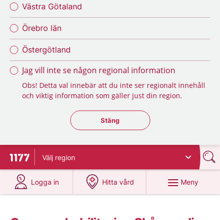
Västra Götaland
Örebro län
Östergötland
Jag vill inte se någon regional information
Obs! Detta val innebär att du inte ser regionalt innehåll
och viktig information som gäller just din region.
Stäng regionsväljaren
Stäng
Välj
region
Till startsidan för 1177
på 1177.se
på 1177.se
Meny
Logga in
Hitta vård