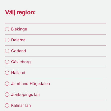
Välj region:
Blekinge
Dalarna
Gotland
Gävleborg
Halland
Jämtland Härjedalen
Jönköpings län
Kalmar län