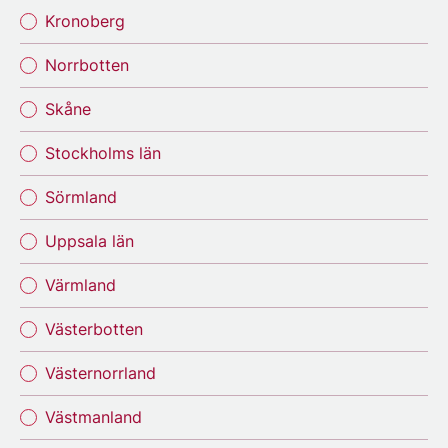
Kronoberg
Norrbotten
Skåne
Stockholms län
Sörmland
Uppsala län
Värmland
Västerbotten
Västernorrland
Västmanland