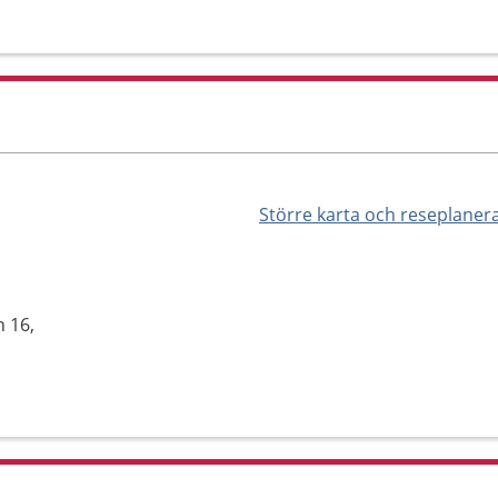
Större karta och reseplaner
s
n 16,