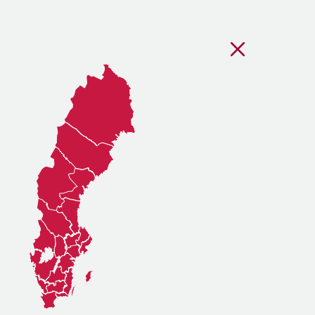
Stäng regionsvälj