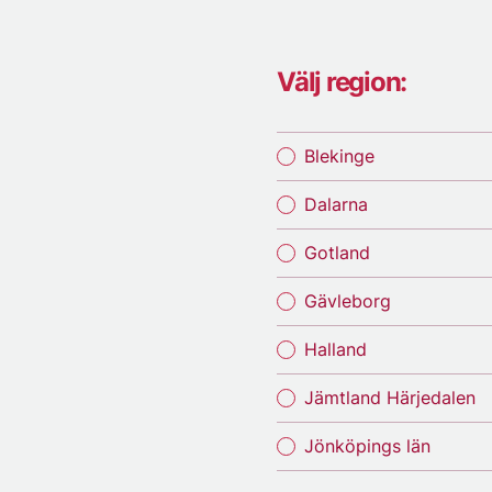
Välj region:
Blekinge
Dalarna
Gotland
Gävleborg
Halland
Jämtland Härjedalen
Jönköpings län