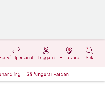
på 1177.se
på 1177.se
på 1177.se
på 1177.se
För vårdpersonal
Logga in
Hitta vård
Sök
ehandling
Så fungerar vården