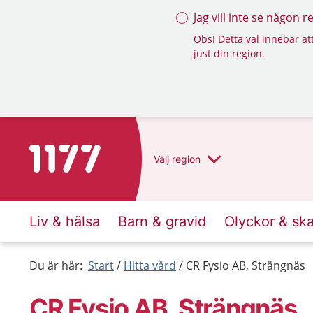
Jag vill inte se någon 
Obs! Detta val innebär att
just din region.
Till startsidan för 1177
Välj
region
Liv & hälsa
Barn & gravid
Olyckor & sk
Du är här:
Start
Hitta vård
CR Fysio AB, Strängnäs
CR Fysio AB, Strängnäs