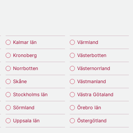
Kalmar län
Värmland
Kronoberg
Västerbotten
Norrbotten
Västernorrland
Skåne
Västmanland
Stockholms län
Västra Götaland
Sörmland
Örebro län
Uppsala län
Östergötland