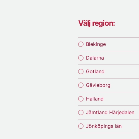
Välj region:
Blekinge
Dalarna
Gotland
Gävleborg
Halland
Jämtland Härjedalen
Jönköpings län