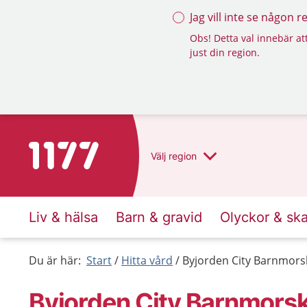
Jag vill inte se någon 
Obs! Detta val innebär att
just din region.
Till startsidan för 1177
Välj
region
Liv & hälsa
Barn & gravid
Olyckor & sk
Du är här:
Start
Hitta vård
Byjorden City Barnmors
Byjorden City Barnmors