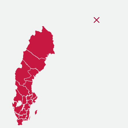
Stäng regionsvälj