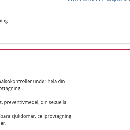
ping
lsokontroller under hela din
ottagning.
t, preventivmedel, din sexuella
rbara sjukdomar, cellprovtagning
er.