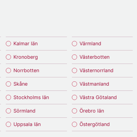
Kalmar län
Värmland
Kronoberg
Västerbotten
Norrbotten
Västernorrland
Skåne
Västmanland
Stockholms län
Västra Götaland
Sörmland
Örebro län
Uppsala län
Östergötland