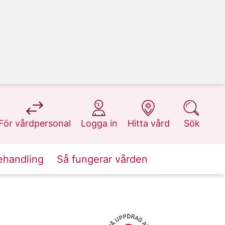
på 1177.se
på 1177.se
på 1177.se
på 1177.se
För vårdpersonal
Logga in
Hitta vård
Sök
ehandling
Så fungerar vården