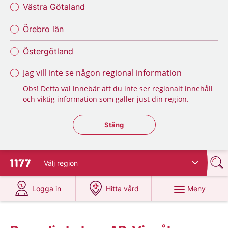
Västra Götaland
Örebro län
Östergötland
Jag vill inte se någon regional information
Obs! Detta val innebär att du inte ser regionalt innehåll
och viktig information som gäller just din region.
Stäng regionsväljaren
Stäng
Välj
region
Till startsidan för 1177
på 1177.se
på 1177.se
Meny
Logga in
Hitta vård