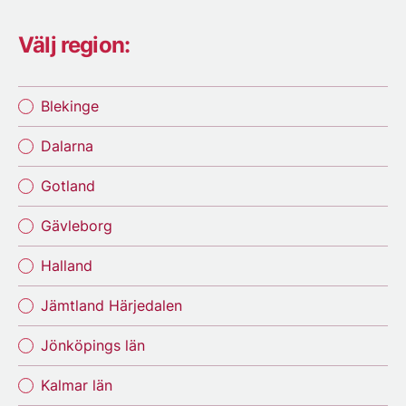
Välj region:
Blekinge
Dalarna
Gotland
Gävleborg
Halland
Jämtland Härjedalen
Jönköpings län
Kalmar län