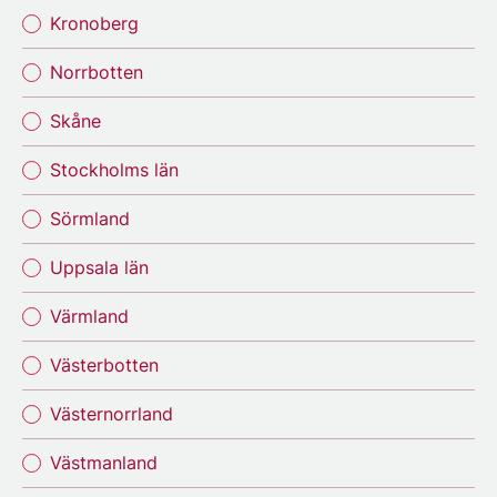
Kronoberg
Norrbotten
Skåne
Stockholms län
Sörmland
Uppsala län
Värmland
Västerbotten
Västernorrland
Västmanland