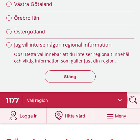
Västra Götaland
Örebro län
Östergötland
Jag vill inte se någon regional information
Obs! Detta val innebär att du inte ser regionalt innehåll
och viktig information som gäller just din region.
Stäng regionsväljaren
Stäng
Välj
region
Till startsidan för 1177
på 1177.se
på 1177.se
Meny
Logga in
Hitta vård