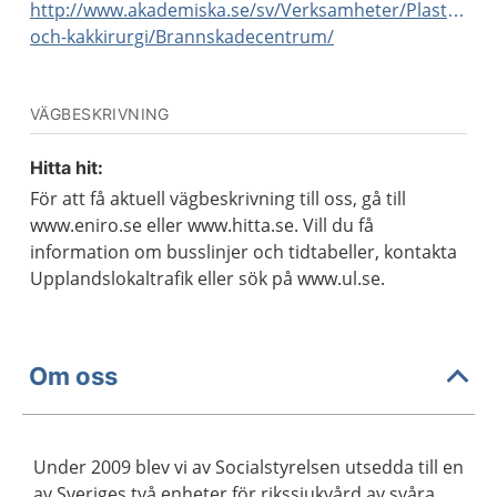
http://www.akademiska.se/sv/Verksamheter/Plastikkirur
och-kakkirurgi/Brannskadecentrum/
VÄGBESKRIVNING
Hitta hit:
För att få aktuell vägbeskrivning till oss, gå till
www.eniro.se eller www.hitta.se. Vill du få
information om busslinjer och tidtabeller, kontakta
Upplandslokaltrafik eller sök på www.ul.se.
Om oss
Under 2009 blev vi av Socialstyrelsen utsedda till en
av Sveriges två enheter för rikssjukvård av svåra