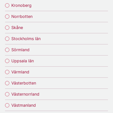
Kronoberg
Norrbotten
Skåne
Stockholms län
Sörmland
Uppsala län
Värmland
Västerbotten
Västernorrland
Västmanland