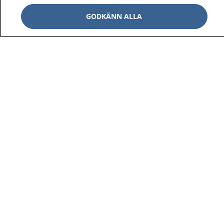
GODKÄNN ALLA
1177
–
tryggt om din hälsa och vård
På 1177.se får du råd om hälsa och information om
sjukdomar och vilka mottagningar du kan kontakta.
Logga in för att läsa din journal och göra dina