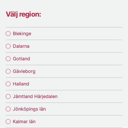
Välj region:
Blekinge
Dalarna
Gotland
Gävleborg
Halland
Jämtland Härjedalen
Jönköpings län
Kalmar län