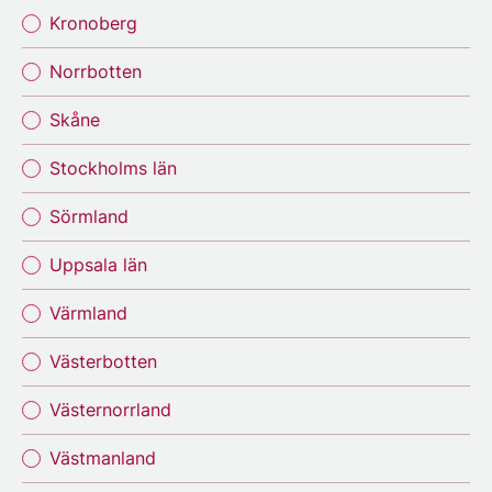
Kronoberg
Norrbotten
Skåne
Stockholms län
Sörmland
Uppsala län
Värmland
Västerbotten
Västernorrland
Västmanland