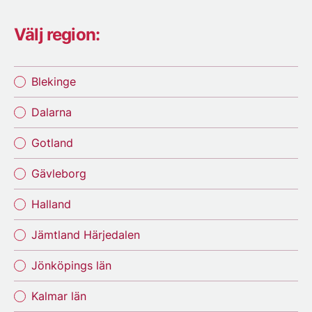
Välj region:
Blekinge
Dalarna
Gotland
Gävleborg
Halland
Jämtland Härjedalen
Jönköpings län
Kalmar län