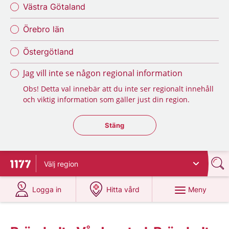
Västra Götaland
Örebro län
Östergötland
Jag vill inte se någon regional information
Obs! Detta val innebär att du inte ser regionalt innehåll
och viktig information som gäller just din region.
Stäng regionsväljaren
Stäng
Välj
region
Till startsidan för 1177
på 1177.se
på 1177.se
Meny
Logga in
Hitta vård