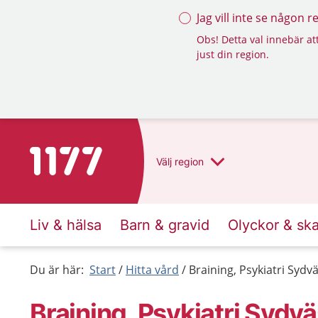
Jag vill inte se någon 
Obs! Detta val innebär att
just din region.
Till startsidan för 1177
Välj
region
Liv & hälsa
Barn & gravid
Olyckor & sk
Du är här:
Start
Hitta vård
Braining, Psykiatri Sydv
Braining, Psykiatri Sydvä