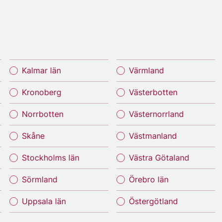
Kalmar län
Värmland
Kronoberg
Västerbotten
Norrbotten
Västernorrland
Skåne
Västmanland
Stockholms län
Västra Götaland
Sörmland
Örebro län
Uppsala län
Östergötland