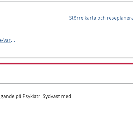
Större karta och reseplaner
https://www.psykiatrisydvast.se/vard-hos-oss/oppenvard/affektiva--och-angestprogrammet/braining/
tagande på Psykiatri Sydväst med