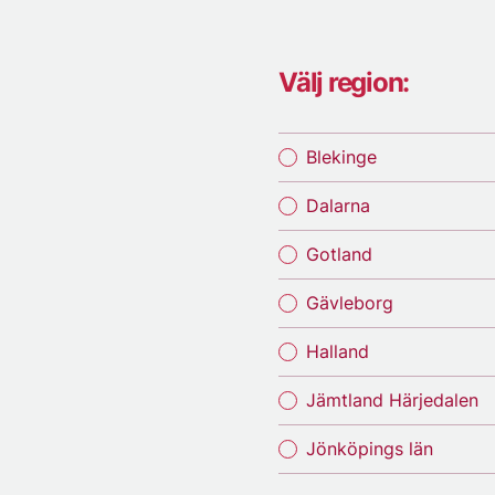
Välj region:
Blekinge
Dalarna
Gotland
Gävleborg
Halland
Jämtland Härjedalen
Jönköpings län