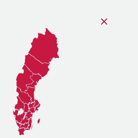
Stäng regionsvälj