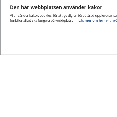
Den här webbplatsen använder kakor
Vi använder kakor, cookies, för att ge dig en förbättrad upplevelse, s
funktionalitet ska fungera på webbplatsen.
Läs mer om hur vi anv
1177
–
tryggt om din hälsa och vård