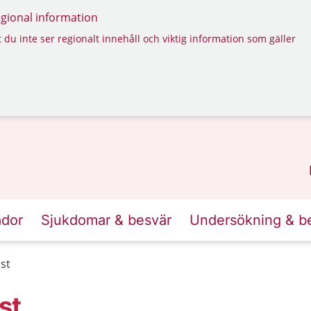
regional information
 du inte ser regionalt innehåll och viktig information som gäller
ador
Sjukdomar & besvär
Undersökning & b
äst
st