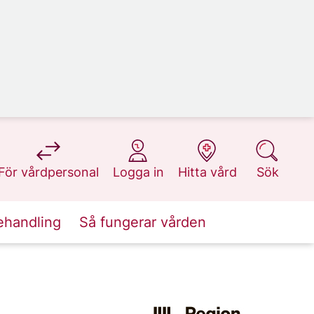
på 1177.se
på 1177.se
på 1177.se
på 1177.se
För vårdpersonal
Logga in
Hitta vård
Sök
ehandling
Så fungerar vården