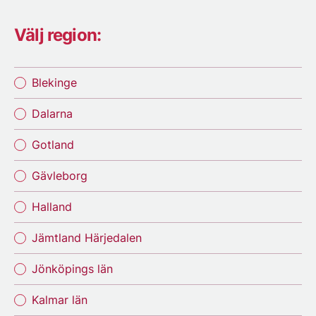
Välj region:
Blekinge
Dalarna
Gotland
Gävleborg
Halland
Jämtland Härjedalen
Jönköpings län
Kalmar län