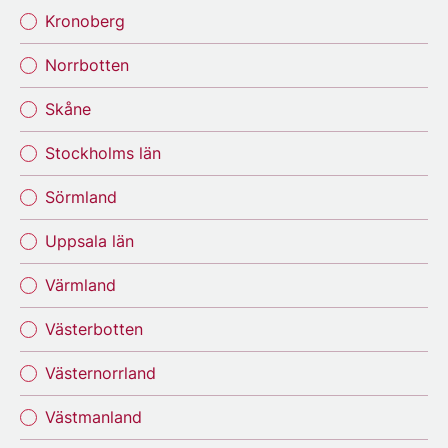
Kronoberg
Norrbotten
Skåne
Stockholms län
Sörmland
Uppsala län
Värmland
Västerbotten
Västernorrland
Västmanland