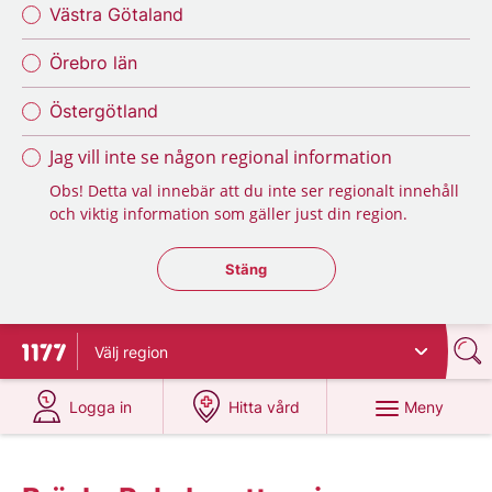
Västra Götaland
Örebro län
Östergötland
Jag vill inte se någon regional information
Obs! Detta val innebär att du inte ser regionalt innehåll
och viktig information som gäller just din region.
Stäng regionsväljaren
Stäng
Välj
region
Till startsidan för 1177
på 1177.se
på 1177.se
Meny
Logga in
Hitta vård