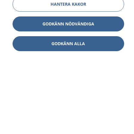
HANTERA KAKOR
GODKÄNN NÖDVÄNDIGA
GODKÄNN ALLA
1177
–
tryggt om din hälsa och vård
På 1177.se får du råd om hälsa och information om
sjukdomar och vilka mottagningar du kan kontakta.
Logga in för att läsa din journal och göra dina