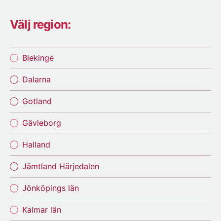
Välj region:
Blekinge
Dalarna
Gotland
Gävleborg
Halland
Jämtland Härjedalen
Jönköpings län
Kalmar län