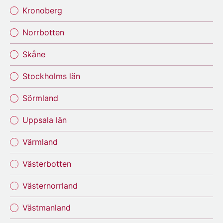
Kronoberg
Norrbotten
Skåne
Stockholms län
Sörmland
Uppsala län
Värmland
Västerbotten
Västernorrland
Västmanland