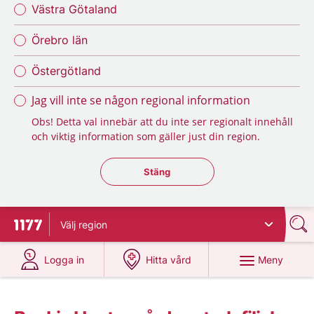
Västra Götaland
Örebro län
Östergötland
Jag vill inte se någon regional information
Obs! Detta val innebär att du inte ser regionalt innehåll
och viktig information som gäller just din region.
Stäng regionsväljaren
Stäng
Välj
region
Till startsidan för 1177
på 1177.se
på 1177.se
Meny
Logga in
Hitta vård