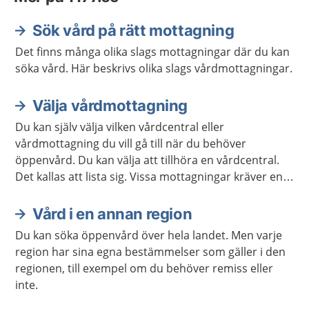
Sök vård på rätt mottagning
Det finns många olika slags mottagningar där du kan
söka vård. Här beskrivs olika slags vårdmottagningar.
Välja vårdmottagning
Du kan själv välja vilken vårdcentral eller
vårdmottagning du vill gå till när du behöver
öppenvård. Du kan välja att tillhöra en vårdcentral.
Det kallas att lista sig. Vissa mottagningar kräver en
remiss. Ibland kan du skriva en egen vårdbegäran för
att boka tid på en mottagning.
Vård i en annan region
Du kan söka öppenvård över hela landet. Men varje
region har sina egna bestämmelser som gäller i den
regionen, till exempel om du behöver remiss eller
inte.