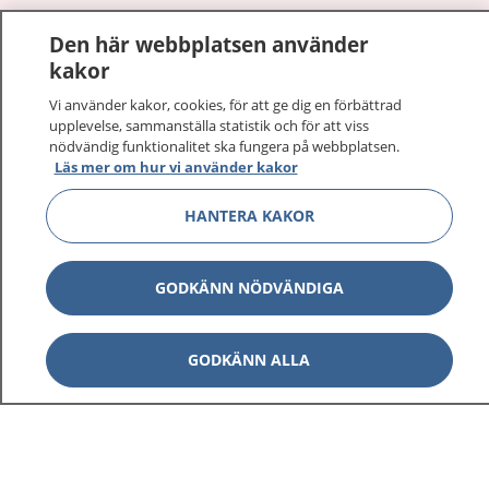
1177
–
tryggt om din hälsa och vård
Den här webbplatsen använder
kakor
På 1177.se får du råd om hälsa och information om
sjukdomar och vilka mottagningar du kan kontakta.
Vi använder kakor, cookies, för att ge dig en förbättrad
upplevelse, sammanställa statistik och för att viss
Logga in för att läsa din journal och göra dina
nödvändig funktionalitet ska fungera på webbplatsen.
vårdärenden. Ring telefonnummer 1177 för
Läs mer om hur vi använder kakor
sjukvårdsrådgivning dygnet runt.
1177 ger dig råd när du vill må bättre.
HANTERA KAKOR
GODKÄNN NÖDVÄNDIGA
Visa inn
1177 på flera språk
GODKÄNN ALLA
Visa inn
Om 1177
Visa inn
Kontakt