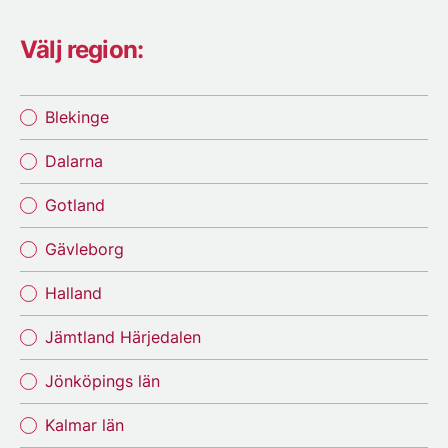
Välj region:
Blekinge
Dalarna
Gotland
Gävleborg
Halland
Jämtland Härjedalen
Jönköpings län
Kalmar län