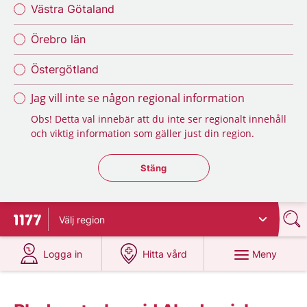
Västra Götaland
Örebro län
Östergötland
Jag vill inte se någon regional information
Obs! Detta val innebär att du inte ser regionalt innehåll
och viktig information som gäller just din region.
Stäng regionsväljaren
Stäng
Välj
region
Till startsidan för 1177
på 1177.se
på 1177.se
Meny
Logga in
Hitta vård