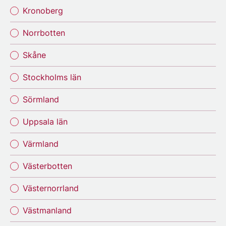
Kronoberg
Norrbotten
Skåne
Stockholms län
Sörmland
Uppsala län
Värmland
Västerbotten
Västernorrland
Västmanland