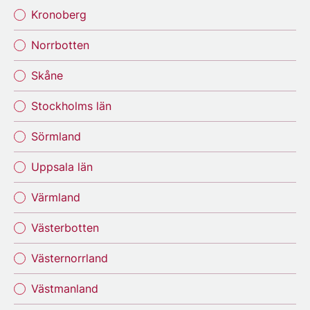
Kronoberg
Norrbotten
Skåne
Stockholms län
Sörmland
Uppsala län
Värmland
Västerbotten
Västernorrland
Västmanland