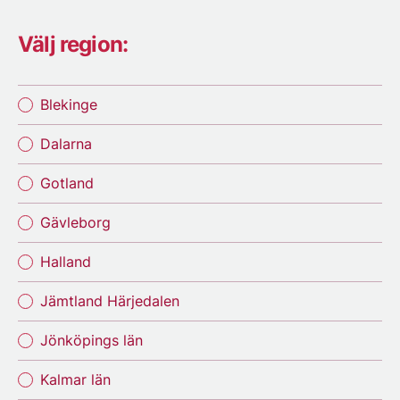
Välj region:
Blekinge
Dalarna
Gotland
Gävleborg
Halland
Jämtland Härjedalen
Jönköpings län
Kalmar län