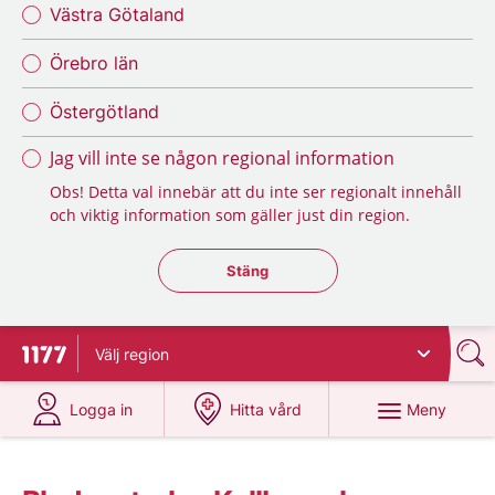
Västra Götaland
Örebro län
Östergötland
Jag vill inte se någon regional information
Obs! Detta val innebär att du inte ser regionalt innehåll
och viktig information som gäller just din region.
Stäng regionsväljaren
Stäng
Välj
region
Till startsidan för 1177
på 1177.se
på 1177.se
Meny
Logga in
Hitta vård