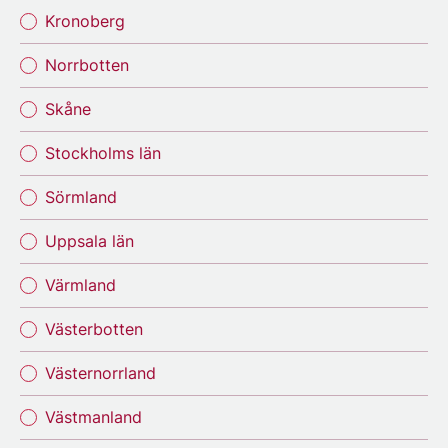
Kronoberg
Norrbotten
Skåne
Stockholms län
Sörmland
Uppsala län
Värmland
Västerbotten
Västernorrland
Västmanland