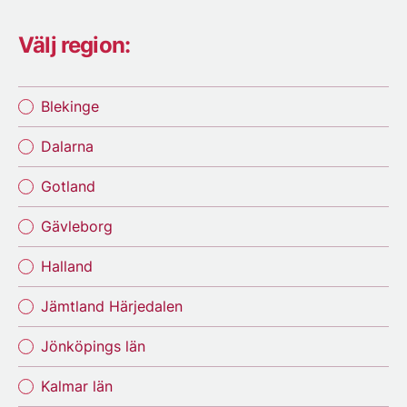
Välj region:
Blekinge
Dalarna
Gotland
Gävleborg
Halland
Jämtland Härjedalen
Jönköpings län
Kalmar län