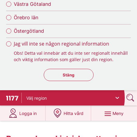
Västra Götaland
Örebro län
Östergötland
Jag vill inte se någon regional information
Obs! Detta val innebär att du inte ser regionalt innehåll
och viktig information som gäller just din region.
Stäng regionsväljaren
Stäng
Välj
region
Till startsidan för 1177
på 1177.se
på 1177.se
Meny
Logga in
Hitta vård