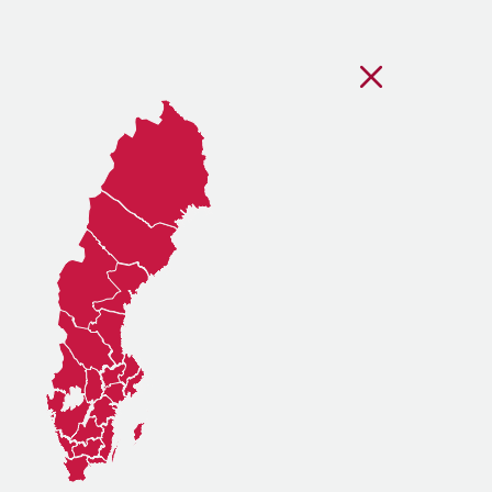
Stäng regionsvälj