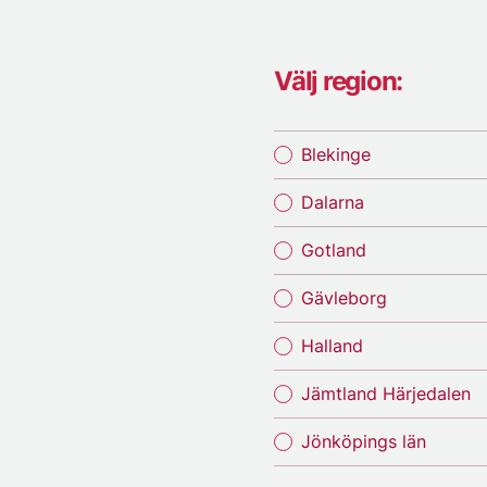
Välj region:
Blekinge
Dalarna
Gotland
Gävleborg
Halland
Jämtland Härjedalen
Jönköpings län