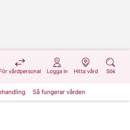
på 1177.se
på 1177.se
på 1177.se
på 1177.se
För vårdpersonal
Logga in
Hitta vård
Sök
ehandling
Så fungerar vården