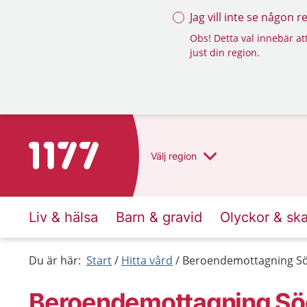
Jag vill inte se någon 
Obs! Detta val innebär att
just din region.
Till startsidan för 1177
Välj
region
Liv & hälsa
Barn & gravid
Olyckor & sk
Du är här:
Start
Hitta vård
Beroendemottagning 
Beroendemottagning S