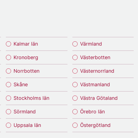
Kalmar län
Värmland
Kronoberg
Västerbotten
Norrbotten
Västernorrland
Skåne
Västmanland
Stockholms län
Västra Götaland
Sörmland
Örebro län
Uppsala län
Östergötland