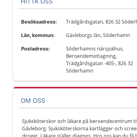
HITTA OSS
Trädgårdsgatan, 826 32 Söde
Besöksadress:
Gävleborgs län, Söderhamn
Län, kommun:
Söderhamns närsjukhus,
Postadress:
Beroendemottagning,
Trädgårdsgatan -405-, 826 32
Söderhamn
OM OSS
Sjuksköterskor och läkare på beroendecentrum til
Gävleborg. Sjuksköterskorna kartlägger och scre
droger. Läkare ställer diagnos. Hos oss kan du få