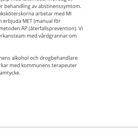
ller behandling av abstinenssymtom.
juksköterskorna arbetar med MI
an erbjuda MET (manual för
etoden ÅP (återfallsprevention). Vi
amverkansteam med vårdgrannar om
nens alkohol och drogbehandlare
erkar med kommunens terapeuter
samtycke.