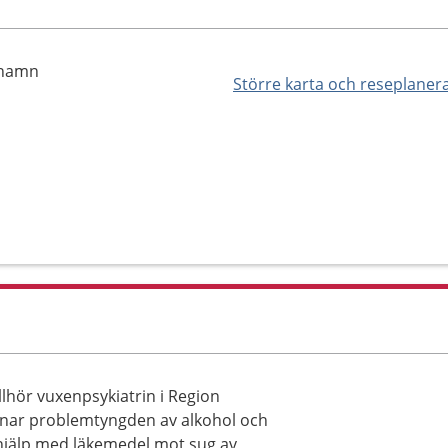
rhamn
Större karta och reseplaner
lhör vuxenpsykiatrin i Region
enar problemtyngden av alkohol och
 hjälp med läkemedel mot sug av