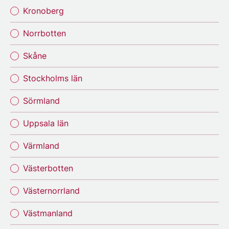
Kronoberg
Norrbotten
Skåne
Stockholms län
Sörmland
Uppsala län
Värmland
Västerbotten
Västernorrland
Västmanland