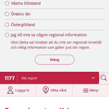
Västra Götaland
Örebro län
Östergötland
Jag vill inte se någon regional information
Obs! Detta val innebär att du inte ser regionalt innehåll
och viktig information som gäller just din region.
Stäng regionsväljaren
Stäng
Välj
region
Till startsidan för 1177
på 1177.se
på 1177.se
Meny
Logga in
Hitta vård