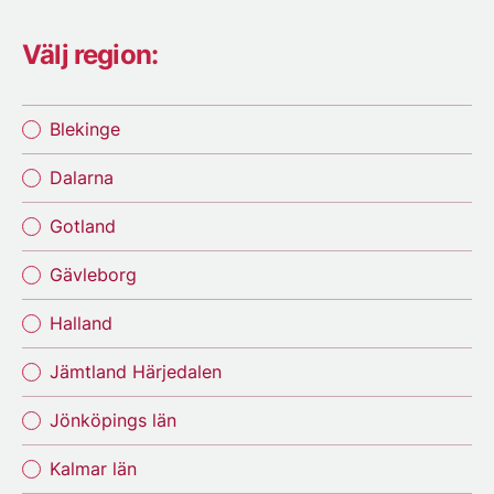
Välj region:
Blekinge
Dalarna
Gotland
Gävleborg
Halland
Jämtland Härjedalen
Jönköpings län
Kalmar län