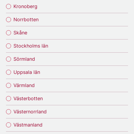
Kronoberg
Norrbotten
Skåne
Stockholms län
Sörmland
Uppsala län
Värmland
Västerbotten
Västernorrland
Västmanland