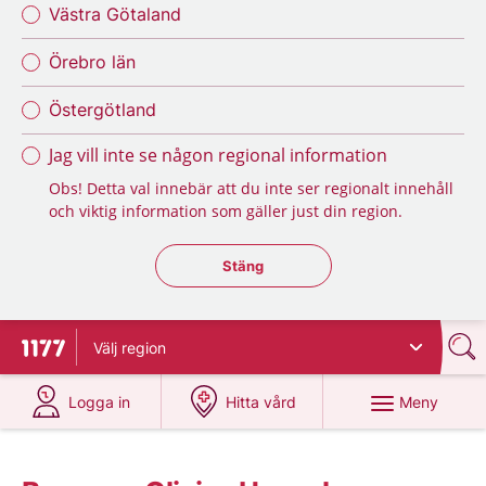
Västra Götaland
Örebro län
Östergötland
Jag vill inte se någon regional information
Obs! Detta val innebär att du inte ser regionalt innehåll
och viktig information som gäller just din region.
Stäng regionsväljaren
Stäng
Välj
region
Till startsidan för 1177
på 1177.se
på 1177.se
Meny
Logga in
Hitta vård