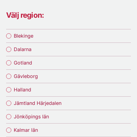
Välj region:
Blekinge
Dalarna
Gotland
Gävleborg
Halland
Jämtland Härjedalen
Jönköpings län
Kalmar län