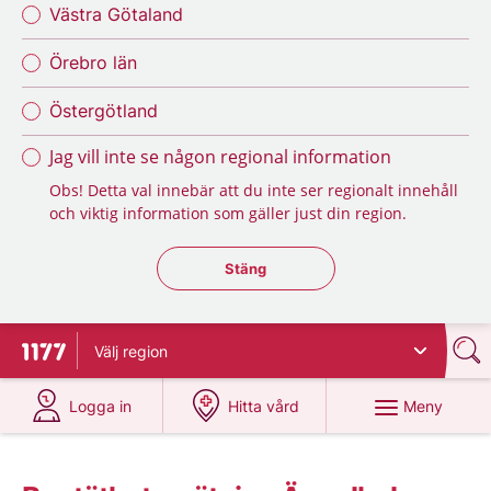
Västra Götaland
Örebro län
Östergötland
Jag vill inte se någon regional information
Obs! Detta val innebär att du inte ser regionalt innehåll
och viktig information som gäller just din region.
Stäng regionsväljaren
Stäng
Välj
region
Till startsidan för 1177
på 1177.se
på 1177.se
Meny
Logga in
Hitta vård