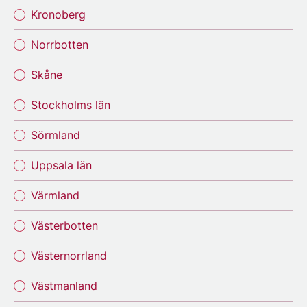
Kronoberg
Norrbotten
Skåne
Stockholms län
Sörmland
Uppsala län
Värmland
Västerbotten
Västernorrland
Västmanland