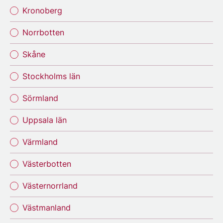
Kronoberg
Norrbotten
Skåne
Stockholms län
Sörmland
Uppsala län
Värmland
Västerbotten
Västernorrland
Västmanland