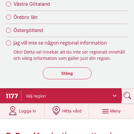
Västra Götaland
Örebro län
Östergötland
Jag vill inte se någon regional information
Obs! Detta val innebär att du inte ser regionalt innehåll
och viktig information som gäller just din region.
Stäng regionsväljaren
Stäng
Välj
region
Till startsidan för 1177
på 1177.se
på 1177.se
Meny
Logga in
Hitta vård