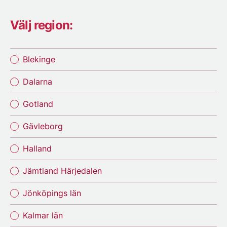
Välj region:
Blekinge
Dalarna
Gotland
Gävleborg
Halland
Jämtland Härjedalen
Jönköpings län
Kalmar län