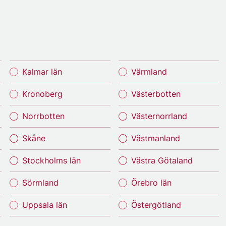
Kalmar län
Värmland
Kronoberg
Västerbotten
Norrbotten
Västernorrland
Skåne
Västmanland
Stockholms län
Västra Götaland
Sörmland
Örebro län
Uppsala län
Östergötland