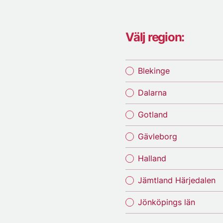
Välj region:
Blekinge
Dalarna
Gotland
Gävleborg
Halland
Jämtland Härjedalen
Jönköpings län