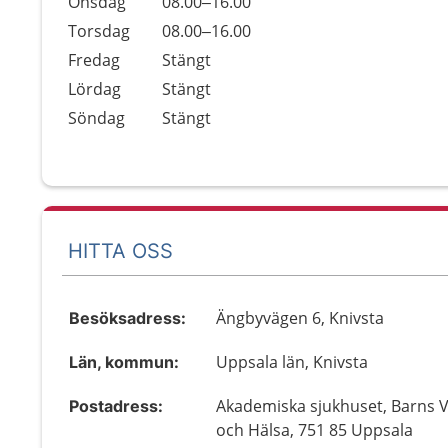
Onsdag
08.00–16.00
Torsdag
08.00–16.00
Fredag
Stängt
Lördag
Stängt
Söndag
Stängt
HITTA OSS
Ängbyvägen 6, Knivsta
Besöksadress:
Uppsala län, Knivsta
Län, kommun:
Akademiska sjukhuset, Barns 
Postadress:
och Hälsa, 751 85 Uppsala