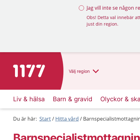
Jag vill inte se någon 
Obs! Detta val innebär att
just din region.
Till startsidan för 1177
Välj
region
Liv & hälsa
Barn & gravid
Olyckor & sk
Du är här:
Start
Hitta vård
Barnspecialistmottagnin
Barnspecialistmottagning