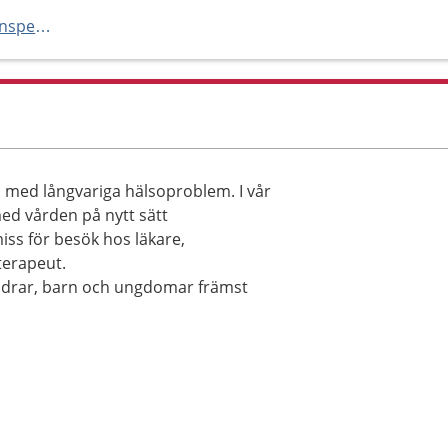
http://www.akademiska.se/barnspecialistmottagningar
 med långvariga hälsoproblem. I vår
ed vården på nytt sätt
ss för besök hos läkare,
terapeut.
ldrar, barn och ungdomar främst