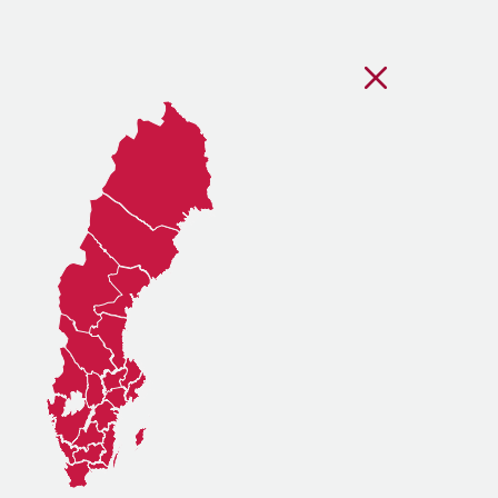
Stäng regionsvälj