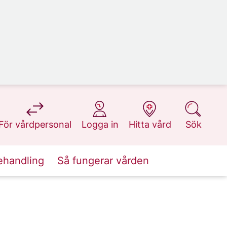
på 1177.se
på 1177.se
på 1177.se
på 1177.se
För vårdpersonal
Logga in
Hitta vård
Sök
ehandling
Så fungerar vården