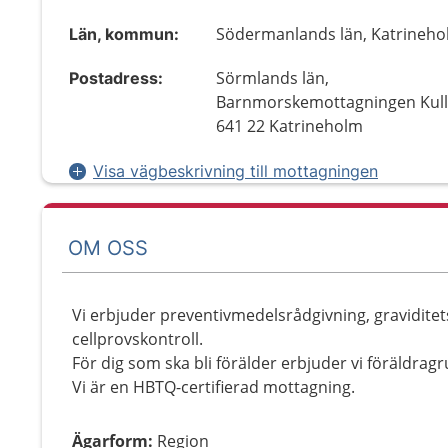
Södermanlands län, Katrineh
Län, kommun:
Sörmlands län,
Postadress:
Barnmorskemottagningen Kull
641 22 Katrineholm
Visa vägbeskrivning till mottagningen
OM OSS
Vi erbjuder preventivmedelsrådgivning, graviditet
cellprovskontroll.
För dig som ska bli förälder erbjuder vi föräldrag
Vi är en HBTQ-certifierad mottagning.
Ägarform
:
Region