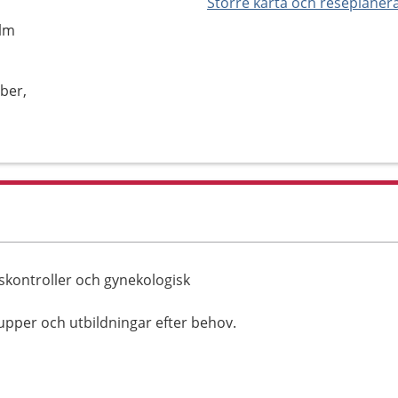
Större karta och reseplaner
olm
ber,
skontroller och gynekologisk
rupper och utbildningar efter behov.