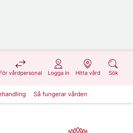
på 1177.se
på 1177.se
på 1177.se
på 1177.se
För vårdpersonal
Logga in
Hitta vård
Sök
ehandling
Så fungerar vården