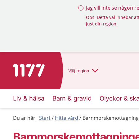
Jag vill inte se någon 
Obs! Detta val innebär att
just din region.
Till startsidan för 1177
Välj
region
Liv & hälsa
Barn & gravid
Olyckor & sk
Du är här:
Start
Hitta vård
Barnmorskemottagningen
Barnmorskemottagningen