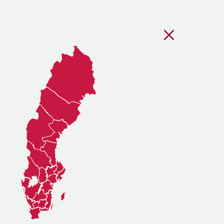
Stäng regionsvälj