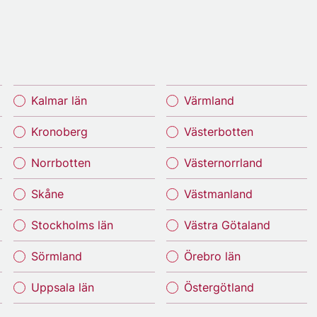
Kalmar län
Värmland
Kronoberg
Västerbotten
Norrbotten
Västernorrland
Skåne
Västmanland
Stockholms län
Västra Götaland
Sörmland
Örebro län
Uppsala län
Östergötland