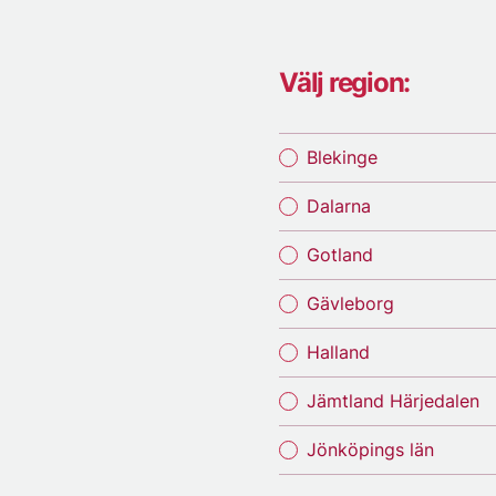
Välj region:
Blekinge
Dalarna
Gotland
Gävleborg
Halland
Jämtland Härjedalen
Jönköpings län