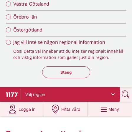
Västra Götaland
Örebro län
Östergötland
Jag vill inte se någon regional information
Obs! Detta val innebär att du inte ser regionalt innehåll
och viktig information som gäller just din region.
Stäng regionsväljaren
Stäng
Välj
region
Till startsidan för 1177
på 1177.se
på 1177.se
Meny
Logga in
Hitta vård