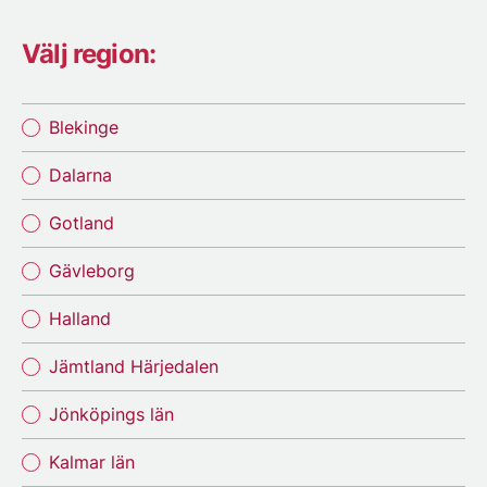
Välj region:
Blekinge
Dalarna
Gotland
Gävleborg
Halland
Jämtland Härjedalen
Jönköpings län
Kalmar län