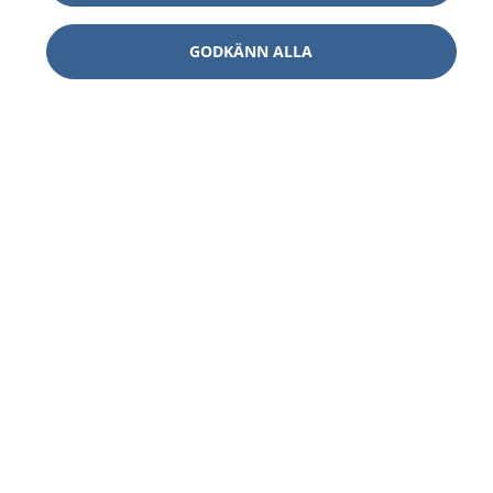
GODKÄNN ALLA
1177
–
tryggt om din hälsa och vård
På 1177.se får du råd om hälsa och information om
sjukdomar och vilka mottagningar du kan kontakta.
Logga in för att läsa din journal och göra dina
vårdärenden. Ring telefonnummer 1177 för
sjukvårdsrådgivning dygnet runt.
1177 ger dig råd när du vill må bättre.