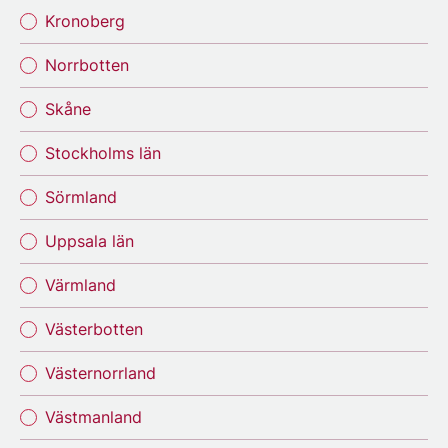
Kronoberg
Norrbotten
Skåne
Stockholms län
Sörmland
Uppsala län
Värmland
Västerbotten
Västernorrland
Västmanland