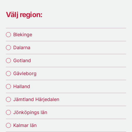
Välj region:
Blekinge
Dalarna
Gotland
Gävleborg
Halland
Jämtland Härjedalen
Jönköpings län
Kalmar län