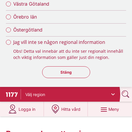
Västra Götaland
Örebro län
Östergötland
Jag vill inte se någon regional information
Obs! Detta val innebär att du inte ser regionalt innehåll
och viktig information som gäller just din region.
Stäng regionsväljaren
Stäng
Välj
region
Till startsidan för 1177
på 1177.se
på 1177.se
Meny
Logga in
Hitta vård