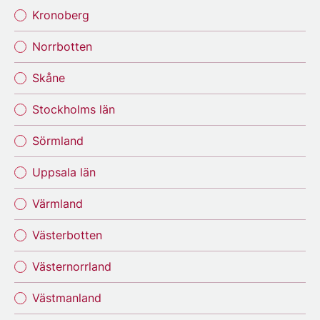
Kronoberg
Norrbotten
Skåne
Stockholms län
Sörmland
Uppsala län
Värmland
Västerbotten
Västernorrland
Västmanland