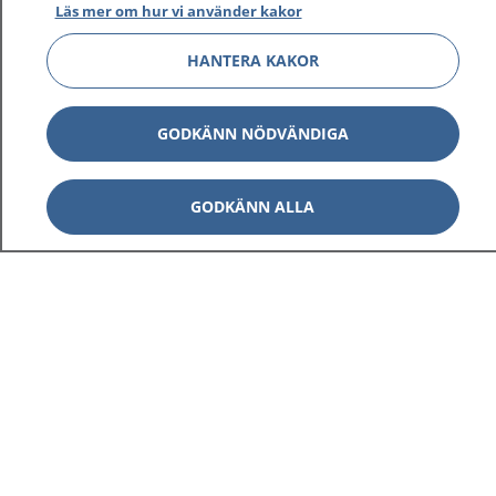
Läs mer om hur vi använder kakor
HANTERA KAKOR
GODKÄNN NÖDVÄNDIGA
GODKÄNN ALLA
1177
–
tryggt om din hälsa och vård
På 1177.se får du råd om hälsa och information om