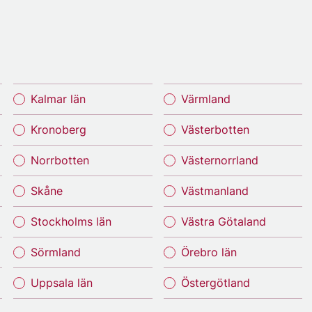
Kalmar län
Värmland
Kronoberg
Västerbotten
Norrbotten
Västernorrland
Skåne
Västmanland
Stockholms län
Västra Götaland
Sörmland
Örebro län
Uppsala län
Östergötland