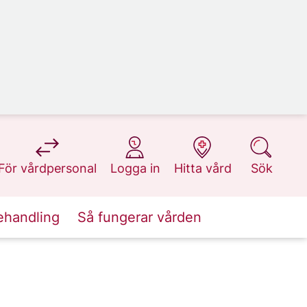
på 1177.se
på 1177.se
på 1177.se
på 1177.se
För vårdpersonal
Logga in
Hitta vård
Sök
ehandling
Så fungerar vården