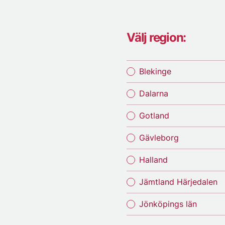
Välj region:
Blekinge
Dalarna
Gotland
Gävleborg
Halland
Jämtland Härjedalen
Jönköpings län