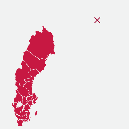
Stäng regionsvälj