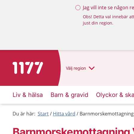
Jag vill inte se någon 
Obs! Detta val innebär att
just din region.
Till startsidan för 1177
Välj
region
Liv & hälsa
Barn & gravid
Olyckor & sk
Du är här:
Start
Hitta vård
Barnmorskemottagning 
Barnmorskemottagning V