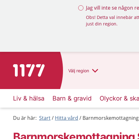
Jag vill inte se någon 
Obs! Detta val innebär att
just din region.
Till startsidan för 1177
Välj
region
Liv & hälsa
Barn & gravid
Olyckor & sk
Du är här:
Start
Hitta vård
Barnmorskemottagning 
Barnmorskemottagning S