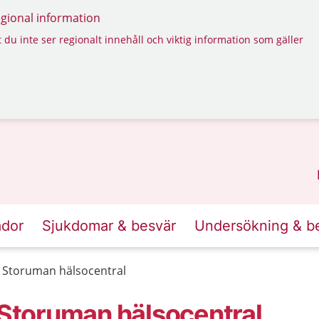
regional information
 du inte ser regionalt innehåll och viktig information som gäller
ador
Sjukdomar & besvär
Undersökning & b
Storuman hälsocentral
toruman hälsocentral