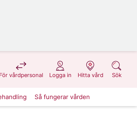
på 1177.se
på 1177.se
på 1177.se
på 1177.se
För vårdpersonal
Logga in
Hitta vård
Sök
ehandling
Så fungerar vården