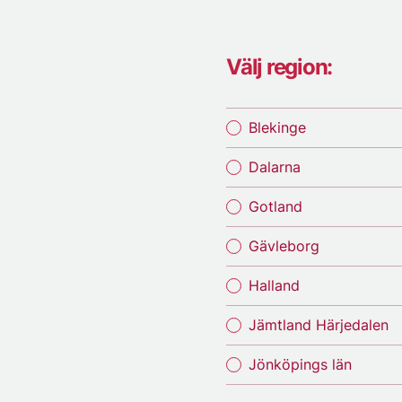
Välj region:
Blekinge
Dalarna
Gotland
Gävleborg
Halland
Jämtland Härjedalen
Jönköpings län