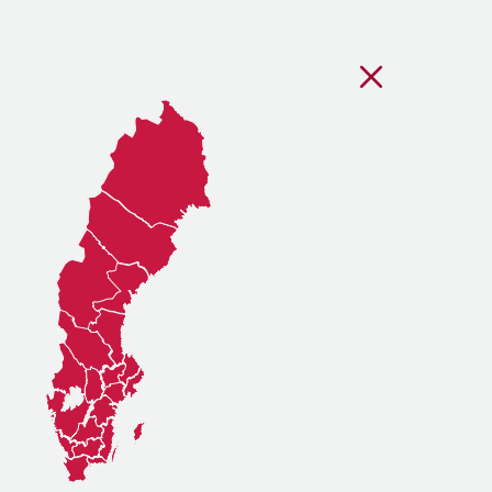
Stäng regionsvälj