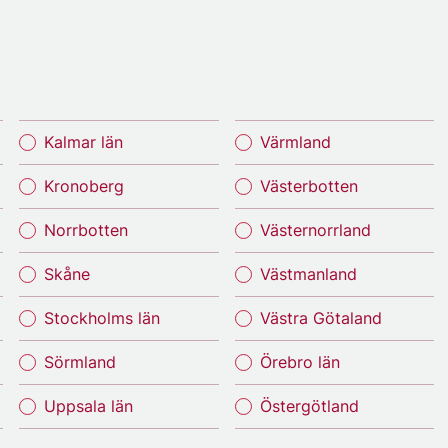
Kalmar län
Värmland
Kronoberg
Västerbotten
Norrbotten
Västernorrland
Skåne
Västmanland
Stockholms län
Västra Götaland
Sörmland
Örebro län
Uppsala län
Östergötland