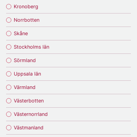
Kronoberg
Norrbotten
Skåne
Stockholms län
Sörmland
Uppsala län
Värmland
Västerbotten
Västernorrland
Västmanland