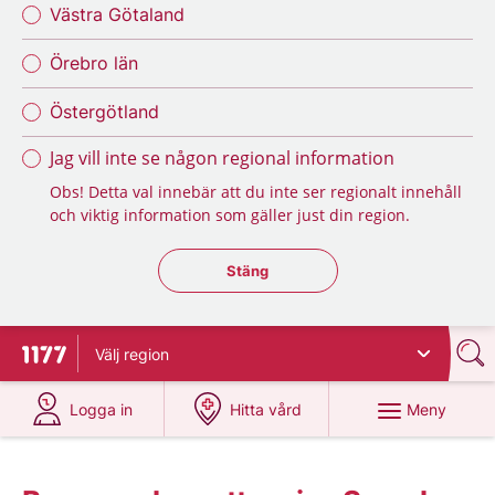
Västra Götaland
Örebro län
Östergötland
Jag vill inte se någon regional information
Obs! Detta val innebär att du inte ser regionalt innehåll
och viktig information som gäller just din region.
Stäng regionsväljaren
Stäng
Välj
region
Till startsidan för 1177
på 1177.se
på 1177.se
Meny
Logga in
Hitta vård