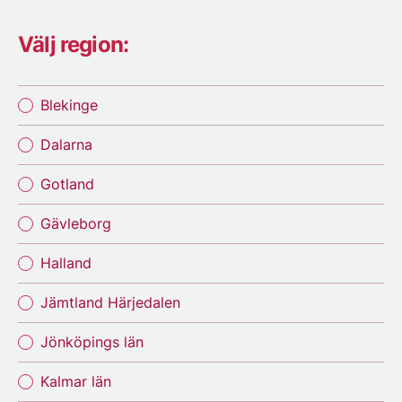
Välj region:
Blekinge
Dalarna
Gotland
Gävleborg
Halland
Jämtland Härjedalen
Jönköpings län
Kalmar län