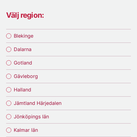
Välj region:
Blekinge
Dalarna
Gotland
Gävleborg
Halland
Jämtland Härjedalen
Jönköpings län
Kalmar län