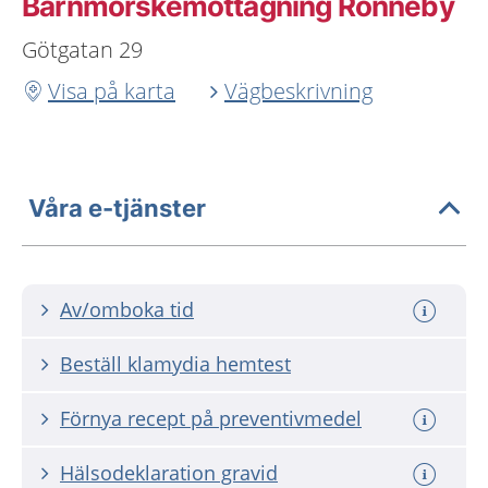
Barnmorskemottagning Ronneby
Götgatan 29
Visa på karta
Vägbeskrivning
Våra e-tjänster
Av/omboka tid
Beställ klamydia hemtest
Förnya recept på preventivmedel
Hälsodeklaration gravid