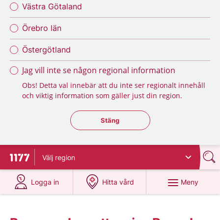
Västra Götaland
Örebro län
Östergötland
Jag vill inte se någon regional information
Obs! Detta val innebär att du inte ser regionalt innehåll
och viktig information som gäller just din region.
Stäng regionsväljaren
Stäng
Välj
region
Till startsidan för 1177
på 1177.se
på 1177.se
Meny
Logga in
Hitta vård