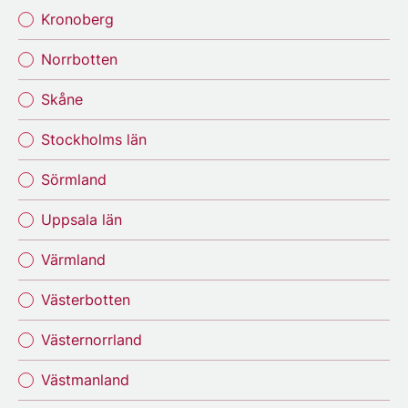
Kronoberg
Norrbotten
Skåne
Stockholms län
Sörmland
Uppsala län
Värmland
Västerbotten
Västernorrland
Västmanland