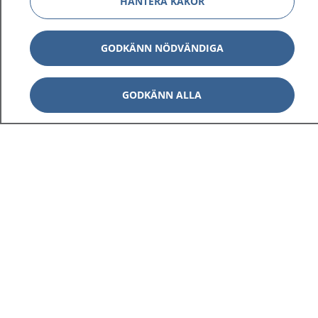
HANTERA KAKOR
GODKÄNN NÖDVÄNDIGA
GODKÄNN ALLA
1177
–
tryggt om din hälsa och vård