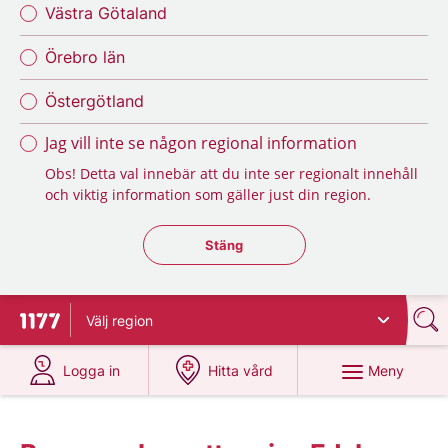
Västra Götaland
Örebro län
Östergötland
Jag vill inte se någon regional information
Obs! Detta val innebär att du inte ser regionalt innehåll
och viktig information som gäller just din region.
Stäng regionsväljaren
Stäng
Välj
region
Till startsidan för 1177
på 1177.se
på 1177.se
Meny
Logga in
Hitta vård