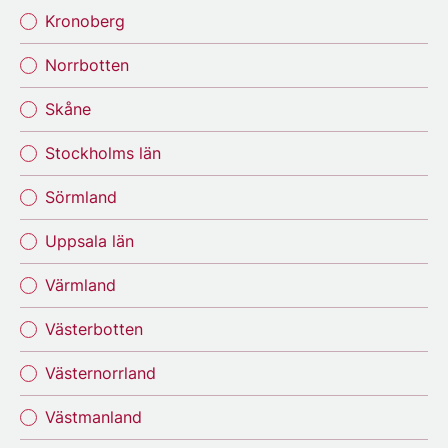
Kronoberg
Norrbotten
Skåne
Stockholms län
Sörmland
Uppsala län
Värmland
Västerbotten
Västernorrland
Västmanland