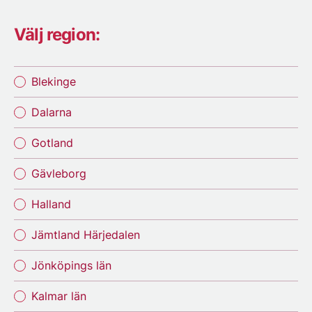
Välj region:
Blekinge
Dalarna
Gotland
Gävleborg
Halland
Jämtland Härjedalen
Jönköpings län
Kalmar län