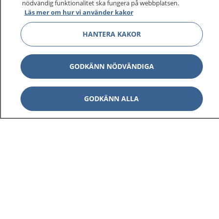
nödvändig funktionalitet ska fungera på webbplatsen.
Läs mer om hur vi använder kakor
HANTERA KAKOR
GODKÄNN NÖDVÄNDIGA
GODKÄNN ALLA
1177
–
tryggt om din hälsa och vård
På 1177.se får du råd om hälsa och information om