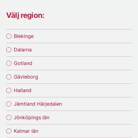
Välj region:
Blekinge
Dalarna
Gotland
Gävleborg
Halland
Jämtland Härjedalen
Jönköpings län
Kalmar län