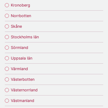
Kronoberg
Norrbotten
Skåne
Stockholms län
Sörmland
Uppsala län
Värmland
Västerbotten
Västernorrland
Västmanland