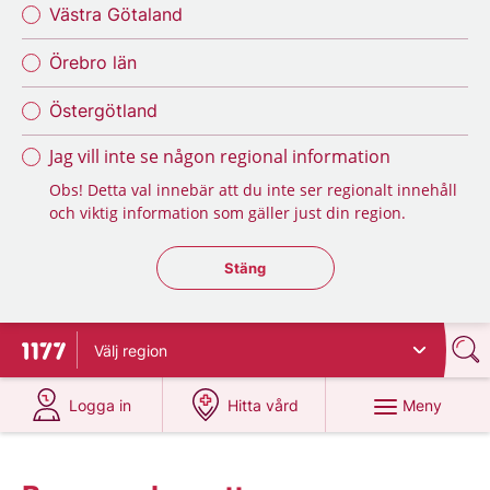
Västra Götaland
Örebro län
Östergötland
Jag vill inte se någon regional information
Obs! Detta val innebär att du inte ser regionalt innehåll
och viktig information som gäller just din region.
Stäng regionsväljaren
Stäng
Välj
region
Till startsidan för 1177
på 1177.se
på 1177.se
Meny
Logga in
Hitta vård