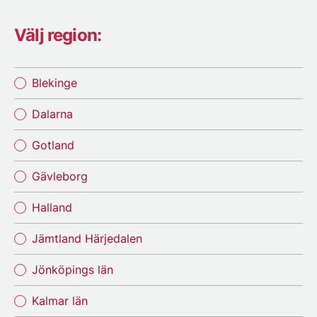
Välj region:
Blekinge
Dalarna
Gotland
Gävleborg
Halland
Jämtland Härjedalen
Jönköpings län
Kalmar län