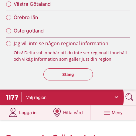
Västra Götaland
Örebro län
Östergötland
Jag vill inte se någon regional information
Obs! Detta val innebär att du inte ser regionalt innehåll
och viktig information som gäller just din region.
Stäng regionsväljaren
Stäng
Välj
region
Till startsidan för 1177
på 1177.se
på 1177.se
Meny
Logga in
Hitta vård