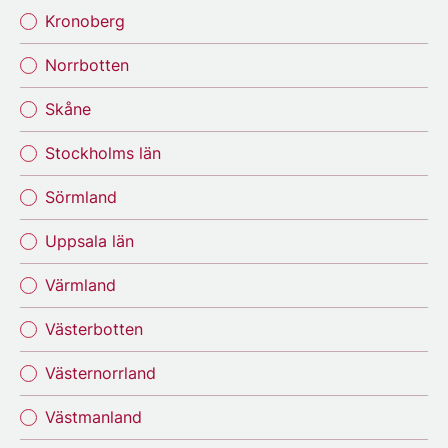
Kronoberg
Norrbotten
Skåne
Stockholms län
Sörmland
Uppsala län
Värmland
Västerbotten
Västernorrland
Västmanland