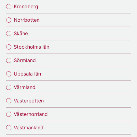
Kronoberg
Norrbotten
Skåne
Stockholms län
Sörmland
Uppsala län
Värmland
Västerbotten
Västernorrland
Västmanland