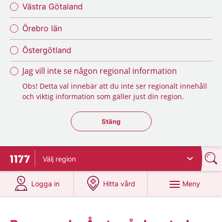
Västra Götaland
Örebro län
Östergötland
Jag vill inte se någon regional information
Obs! Detta val innebär att du inte ser regionalt innehåll
och viktig information som gäller just din region.
Stäng regionsväljaren
Stäng
Välj
region
Till startsidan för 1177
på 1177.se
på 1177.se
Meny
Logga in
Hitta vård