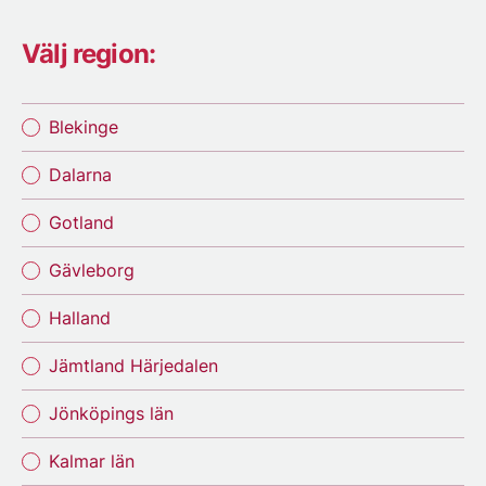
Välj region:
Blekinge
Dalarna
Gotland
Gävleborg
Halland
Jämtland Härjedalen
Jönköpings län
Kalmar län