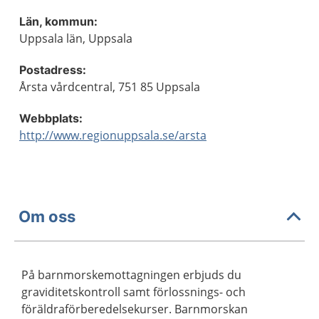
Län, kommun:
Uppsala län, Uppsala
Postadress:
Årsta vårdcentral, 751 85 Uppsala
Webbplats:
http://www.regionuppsala.se/arsta
Om oss
På barnmorskemottagningen erbjuds du
graviditetskontroll samt förlossnings- och
föräldraförberedelsekurser. Barnmorskan