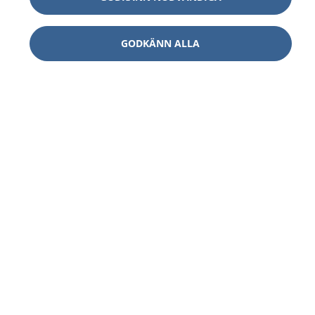
GODKÄNN ALLA
1177
–
tryggt om din hälsa och vård
På 1177.se får du råd om hälsa och information om
sjukdomar och vilka mottagningar du kan kontakta.