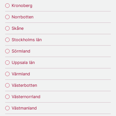
Kronoberg
Norrbotten
Skåne
Stockholms län
Sörmland
Uppsala län
Värmland
Västerbotten
Västernorrland
Västmanland