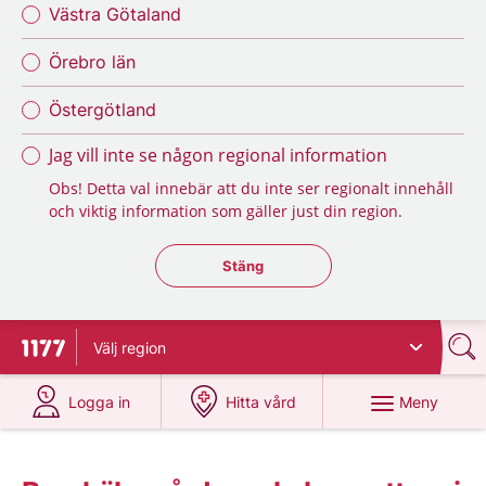
Västra Götaland
Örebro län
Östergötland
Jag vill inte se någon regional information
Obs! Detta val innebär att du inte ser regionalt innehåll
och viktig information som gäller just din region.
Stäng regionsväljaren
Stäng
Välj
region
Till startsidan för 1177
på 1177.se
på 1177.se
Meny
Logga in
Hitta vård