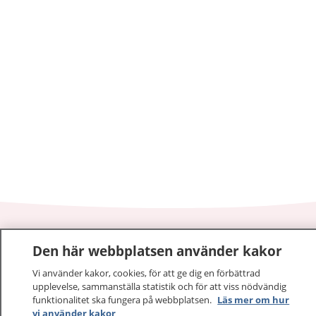
1177
–
tryggt om din hälsa och vård
Den här webbplatsen använder kakor
På 1177.se får du råd om hälsa och information om
Vi använder kakor, cookies, för att ge dig en förbättrad
upplevelse, sammanställa statistik och för att viss nödvändig
sjukdomar och vilka mottagningar du kan kontakta.
funktionalitet ska fungera på webbplatsen.
Läs mer om hur
Logga in för att läsa din journal och göra dina
vi använder kakor