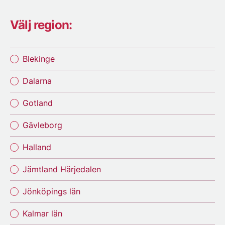
Välj region:
Blekinge
Dalarna
Gotland
Gävleborg
Halland
Jämtland Härjedalen
Jönköpings län
Kalmar län