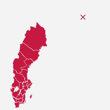
Stäng regionsvälj