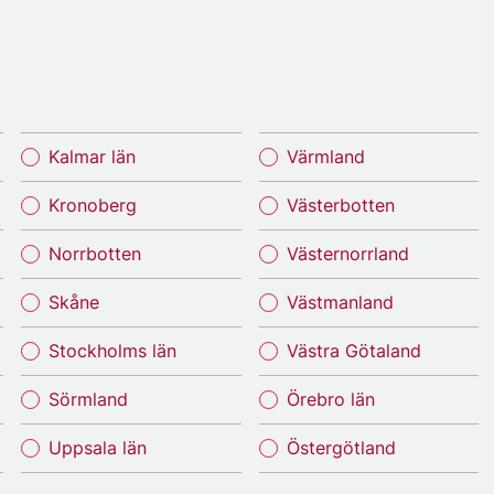
Kalmar län
Värmland
Kronoberg
Västerbotten
Norrbotten
Västernorrland
Skåne
Västmanland
Stockholms län
Västra Götaland
Sörmland
Örebro län
Uppsala län
Östergötland