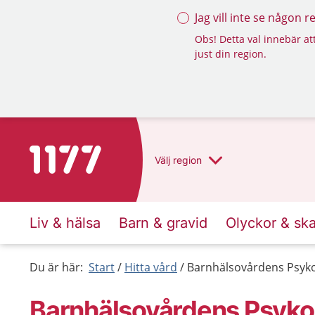
Jag vill inte se någon 
Obs! Detta val innebär att
just din region.
Till startsidan för 1177
Välj
region
Liv & hälsa
Barn & gravid
Olyckor & sk
Du är här:
Start
Hitta vård
Barnhälsovårdens Psyk
Barnhälsovårdens Psyko