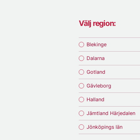
Välj region:
Blekinge
Dalarna
Gotland
Gävleborg
Halland
Jämtland Härjedalen
Jönköpings län