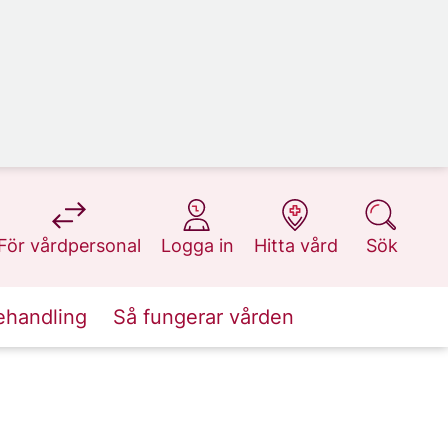
på 1177.se
på 1177.se
på 1177.se
på 1177.se
För vårdpersonal
Logga in
Hitta vård
Sök
ehandling
Så fungerar vården