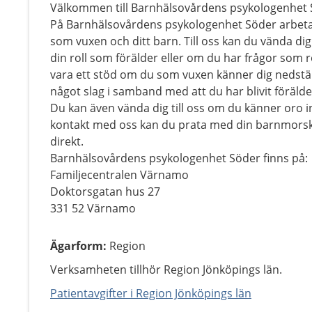
Välkommen till Barnhälsovårdens psykologenhet 
På Barnhälsovårdens psykologenhet Söder arbeta
som vuxen och ditt barn. Till oss kan du vända di
din roll som förälder eller om du har frågor som r
vara ett stöd om du som vuxen känner dig nedstämd
något slag i samband med att du har blivit förälde
Du kan även vända dig till oss om du känner oro i
kontakt med oss kan du prata med din barnmorska
direkt.
Barnhälsovårdens psykologenhet Söder finns på:
Familjecentralen Värnamo
Doktorsgatan hus 27
331 52 Värnamo
Ägarform
:
Region
Verksamheten tillhör Region Jönköpings län.
Patientavgifter i Region Jönköpings län