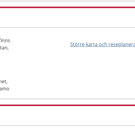
finns
Större karta och reseplaner
tan,
het,
namo