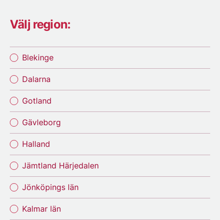
Välj region:
Blekinge
Dalarna
Gotland
Gävleborg
Halland
Jämtland Härjedalen
Jönköpings län
Kalmar län