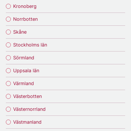
Kronoberg
Norrbotten
Skåne
Stockholms län
Sörmland
Uppsala län
Värmland
Västerbotten
Västernorrland
Västmanland