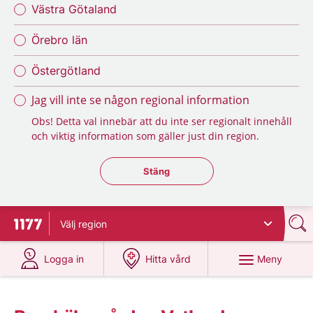
Västra Götaland
Örebro län
Östergötland
Jag vill inte se någon regional information
Obs! Detta val innebär att du inte ser regionalt innehåll
och viktig information som gäller just din region.
Stäng regionsväljaren
Stäng
Välj
region
Till startsidan för 1177
på 1177.se
på 1177.se
Meny
Logga in
Hitta vård