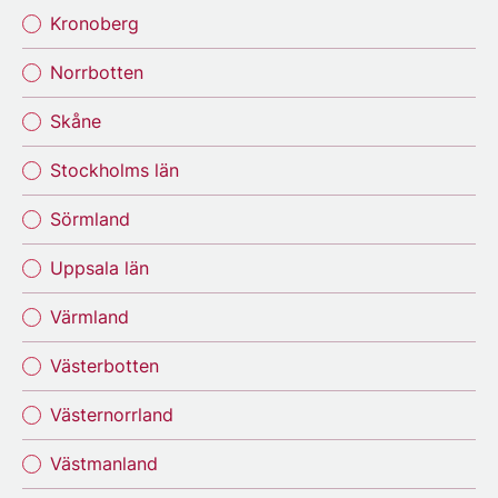
Kronoberg
Norrbotten
Skåne
Stockholms län
Sörmland
Uppsala län
Värmland
Västerbotten
Västernorrland
Västmanland