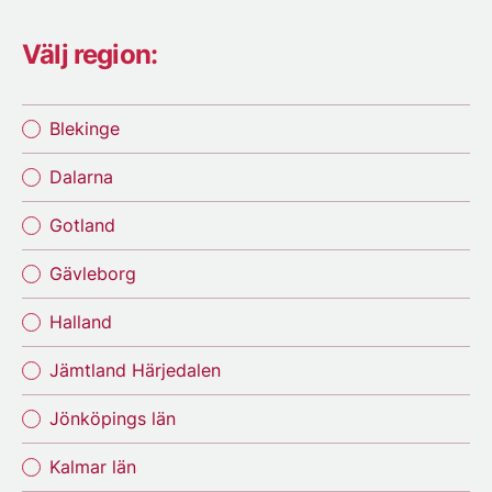
Välj region:
Blekinge
Dalarna
Gotland
Gävleborg
Halland
Jämtland Härjedalen
Jönköpings län
Kalmar län