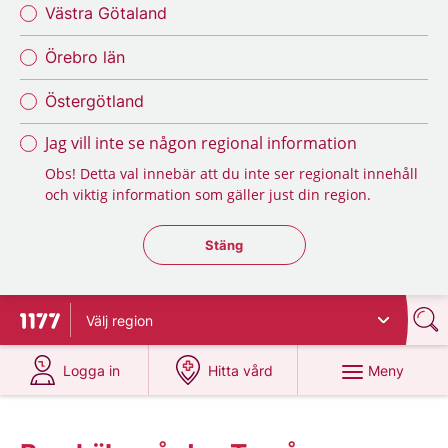
Västra Götaland
Örebro län
Östergötland
Jag vill inte se någon regional information
Obs! Detta val innebär att du inte ser regionalt innehåll
och viktig information som gäller just din region.
Stäng regionsväljaren
Stäng
Välj
region
Till startsidan för 1177
på 1177.se
på 1177.se
Meny
Logga in
Hitta vård