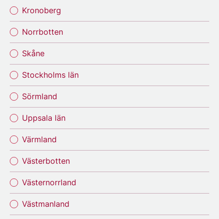
Kronoberg
Norrbotten
Skåne
Stockholms län
Sörmland
Uppsala län
Värmland
Västerbotten
Västernorrland
Västmanland