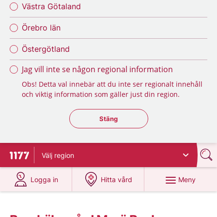
Västra Götaland
Örebro län
Östergötland
Jag vill inte se någon regional information
Obs! Detta val innebär att du inte ser regionalt innehåll
och viktig information som gäller just din region.
Stäng regionsväljaren
Stäng
Välj
region
Till startsidan för 1177
på 1177.se
på 1177.se
Meny
Logga in
Hitta vård