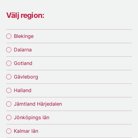
Välj region:
Blekinge
Dalarna
Gotland
Gävleborg
Halland
Jämtland Härjedalen
Jönköpings län
Kalmar län