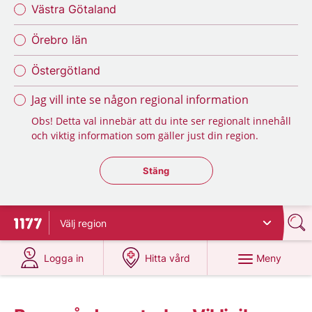
Västra Götaland
Örebro län
Östergötland
Jag vill inte se någon regional information
Obs! Detta val innebär att du inte ser regionalt innehåll
och viktig information som gäller just din region.
Stäng regionsväljaren
Stäng
Välj
region
Till startsidan för 1177
på 1177.se
på 1177.se
Meny
Logga in
Hitta vård