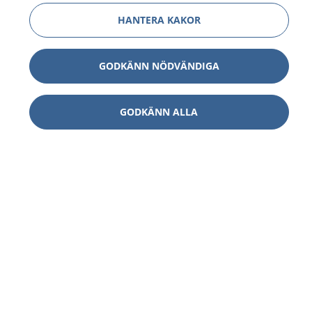
HANTERA KAKOR
GODKÄNN NÖDVÄNDIGA
GODKÄNN ALLA
1177
–
tryggt om din hälsa och vård
På 1177.se får du råd om hälsa och information om
sjukdomar och vilka mottagningar du kan kontakta.