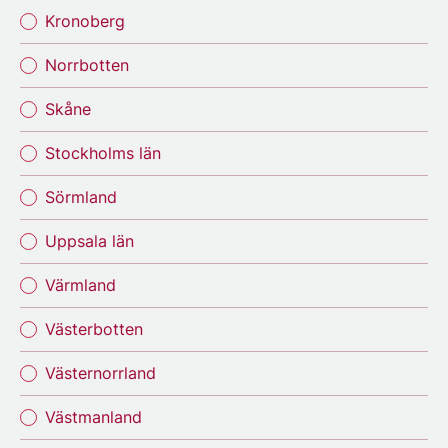
Kronoberg
Norrbotten
Skåne
Stockholms län
Sörmland
Uppsala län
Värmland
Västerbotten
Västernorrland
Västmanland