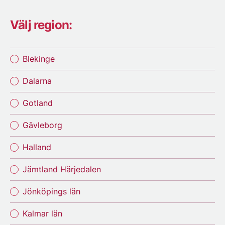
Välj region:
Blekinge
Dalarna
Gotland
Gävleborg
Halland
Jämtland Härjedalen
Jönköpings län
Kalmar län