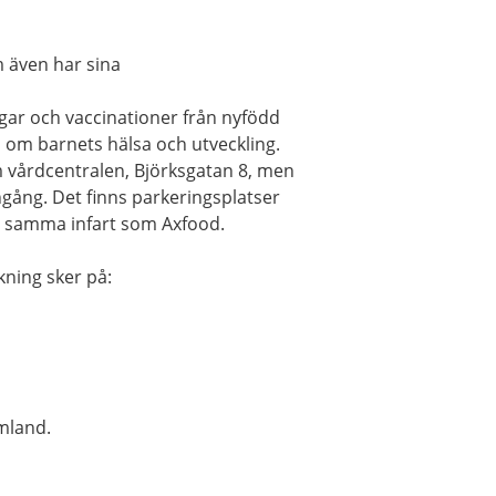
 även har sina
ar och vaccinationer från nyfödd
åd om barnets hälsa och utveckling.
 vårdcentralen, Björksgatan 8, men
ång. Det finns parkeringsplatser
, samma infart som Axfood.
kning sker på:
mland.