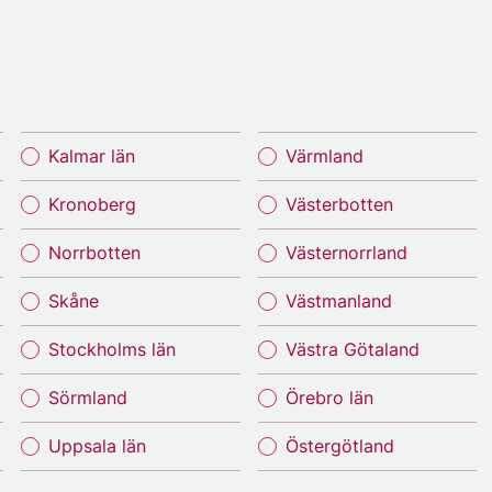
Kalmar län
Värmland
Kronoberg
Västerbotten
Norrbotten
Västernorrland
Skåne
Västmanland
Stockholms län
Västra Götaland
Sörmland
Örebro län
Uppsala län
Östergötland