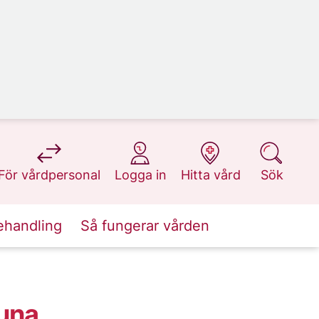
på 1177.se
på 1177.se
på 1177.se
på 1177.se
För vårdpersonal
Logga in
Hitta vård
Sök
ehandling
Så fungerar vården
una,