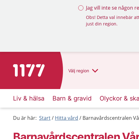
Jag vill inte se någon 
Obs! Detta val innebär att
just din region.
Till startsidan för 1177
Välj
region
Liv & hälsa
Barn & gravid
Olyckor & sk
Du är här:
Start
Hitta vård
Barnavårdscentralen Vå
Barnavårdscentralen Vår