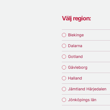
Välj region:
Blekinge
Dalarna
Gotland
Gävleborg
Halland
Jämtland Härjedalen
Jönköpings län