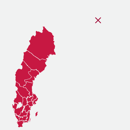
Stäng regionsvälj