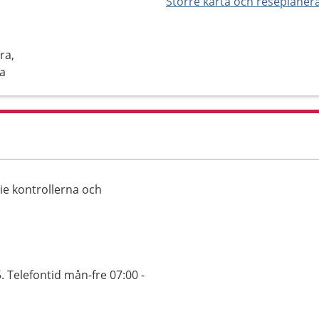
Större karta och reseplaner
ra,
na
ie kontrollerna och
 Telefontid mån-fre 07:00 -