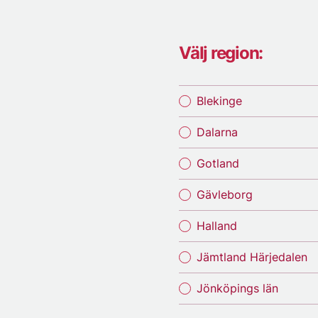
Välj region:
Blekinge
Dalarna
Gotland
Gävleborg
Halland
Jämtland Härjedalen
Jönköpings län