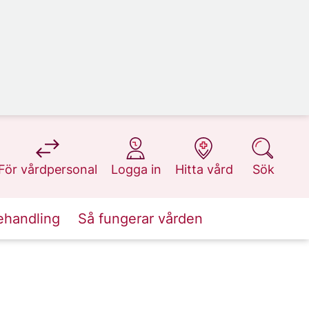
på 1177.se
på 1177.se
på 1177.se
på 1177.se
För vårdpersonal
Logga in
Hitta vård
Sök
ehandling
Så fungerar vården