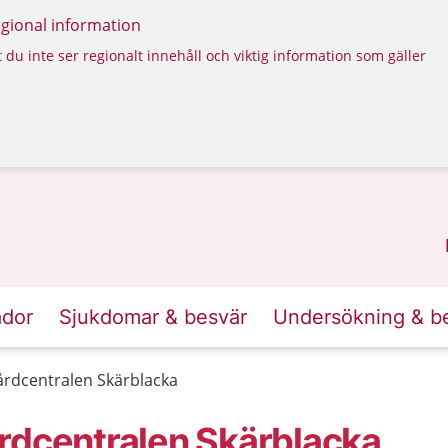
regional information
 du inte ser regionalt innehåll och viktig information som gäller
ador
Sjukdomar & besvär
Undersökning & b
årdcentralen Skärblacka
rdcentralen Skärblacka