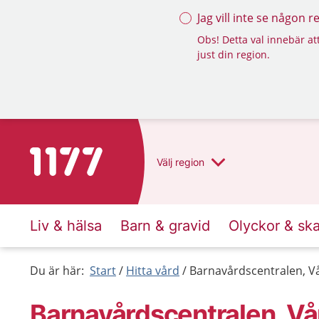
Jag vill inte se någon 
Obs! Detta val innebär att
just din region.
Till startsidan för 1177
Välj
region
Liv & hälsa
Barn & gravid
Olyckor & sk
Du är här:
Start
Hitta vård
Barnavårdscentralen, V
Barnavårdscentralen, Vå