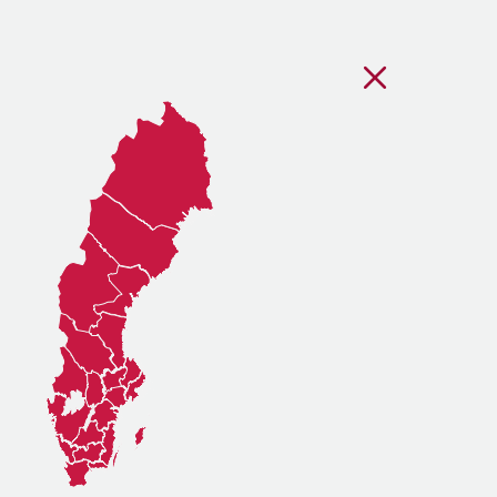
Stäng regionsvälj