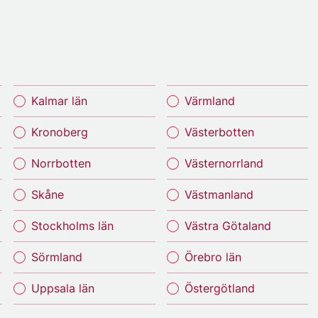
Kalmar län
Värmland
Kronoberg
Västerbotten
Norrbotten
Västernorrland
Skåne
Västmanland
Stockholms län
Västra Götaland
Sörmland
Örebro län
Uppsala län
Östergötland