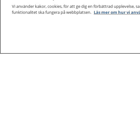
Vi använder kakor, cookies, för att ge dig en förbättrad upplevelse, s
funktionalitet ska fungera på webbplatsen.
Läs mer om hur vi anv
1177
–
tryggt om din hälsa och vård