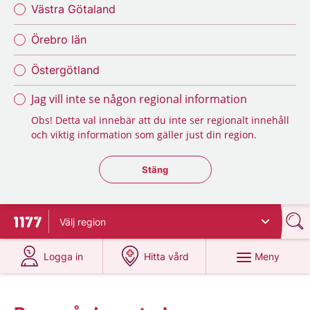
Västra Götaland
Örebro län
Östergötland
Jag vill inte se någon regional information
Obs! Detta val innebär att du inte ser regionalt innehåll
och viktig information som gäller just din region.
Stäng regionsväljaren
Stäng
Välj
region
Till startsidan för 1177
på 1177.se
på 1177.se
Meny
Logga in
Hitta vård