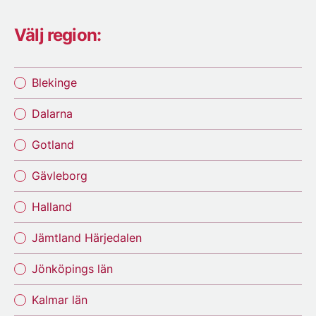
Välj region:
Blekinge
Dalarna
Gotland
Gävleborg
Halland
Jämtland Härjedalen
Jönköpings län
Kalmar län