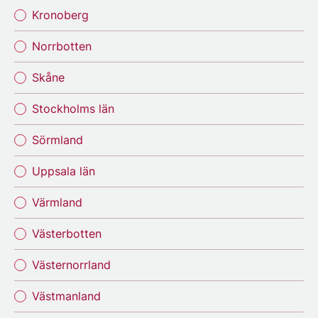
Kronoberg
Norrbotten
Skåne
Stockholms län
Sörmland
Uppsala län
Värmland
Västerbotten
Västernorrland
Västmanland