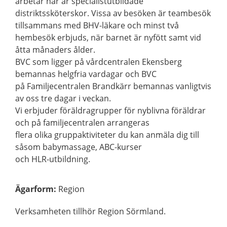
arbetar här är specialistutbildade
distriktssköterskor. Vissa av besöken är teambesök
tillsammans med BHV-läkare och minst två
hembesök erbjuds, när barnet är nyfött samt vid
åtta månaders ålder.
BVC som ligger på vårdcentralen Ekensberg
bemannas helgfria vardagar och BVC
på Familjecentralen Brandkärr bemannas vanligtvis
av oss tre dagar i veckan.
Vi erbjuder föräldragrupper för nyblivna föräldrar
och på familjecentralen arrangeras
flera olika gruppaktiviteter du kan anmäla dig till
såsom babymassage, ABC-kurser
och HLR-utbildning.
Ägarform
:
Region
Verksamheten tillhör Region Sörmland.