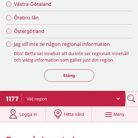
Västra Götaland
Örebro län
Östergötland
Jag vill inte se någon regional information
Obs! Detta val innebär att du inte ser regionalt innehåll
och viktig information som gäller just din region.
Stäng regionsväljaren
Stäng
Välj
region
Till startsidan för 1177
på 1177.se
på 1177.se
Meny
Logga in
Hitta vård