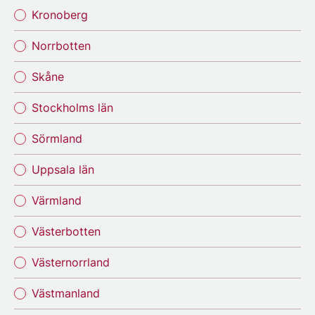
Kronoberg
Norrbotten
Skåne
Stockholms län
Sörmland
Uppsala län
Värmland
Västerbotten
Västernorrland
Västmanland