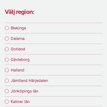
Välj region:
Blekinge
Dalarna
Gotland
Gävleborg
Halland
Jämtland Härjedalen
Jönköpings län
Kalmar län