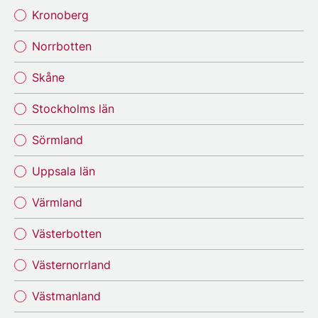
Kronoberg
Norrbotten
Skåne
Stockholms län
Sörmland
Uppsala län
Värmland
Västerbotten
Västernorrland
Västmanland