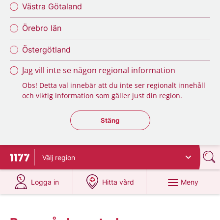
Västra Götaland
Örebro län
Östergötland
Jag vill inte se någon regional information
Obs! Detta val innebär att du inte ser regionalt innehåll
och viktig information som gäller just din region.
Stäng regionsväljaren
Stäng
Välj
region
Till startsidan för 1177
på 1177.se
på 1177.se
Meny
Logga in
Hitta vård