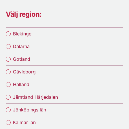
Välj region:
Blekinge
Dalarna
Gotland
Gävleborg
Halland
Jämtland Härjedalen
Jönköpings län
Kalmar län