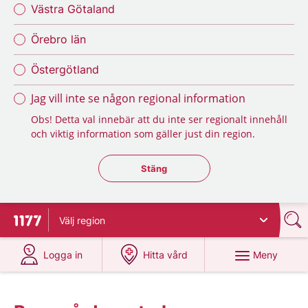
Västra Götaland
Örebro län
Östergötland
Jag vill inte se någon regional information
Obs! Detta val innebär att du inte ser regionalt innehåll
och viktig information som gäller just din region.
Stäng regionsväljaren
Stäng
Välj
region
Till startsidan för 1177
på 1177.se
på 1177.se
Meny
Logga in
Hitta vård