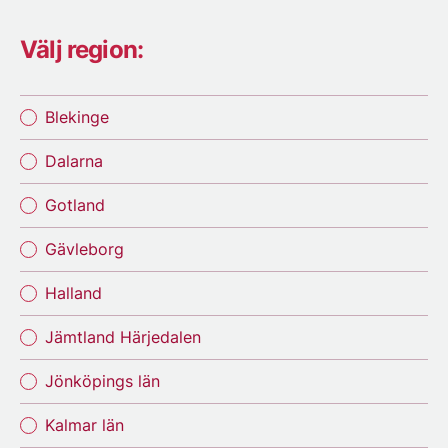
Välj region:
Blekinge
Dalarna
Gotland
Gävleborg
Halland
Jämtland Härjedalen
Jönköpings län
Kalmar län