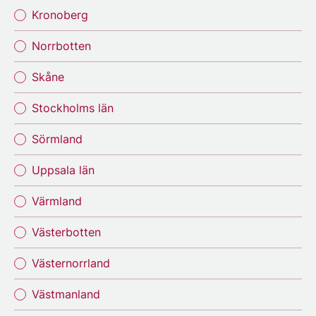
Kronoberg
Norrbotten
Skåne
Stockholms län
Sörmland
Uppsala län
Värmland
Västerbotten
Västernorrland
Västmanland