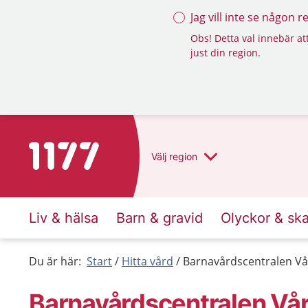
Jag vill inte se någon 
Obs! Detta val innebär att
just din region.
Till startsidan för 1177
Välj
region
Liv & hälsa
Barn & gravid
Olyckor & sk
Du är här:
Start
Hitta vård
Barnavårdscentralen Vå
Barnavårdscentralen Vå