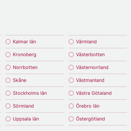
Kalmar län
Värmland
Kronoberg
Västerbotten
Norrbotten
Västernorrland
Skåne
Västmanland
Stockholms län
Västra Götaland
Sörmland
Örebro län
Uppsala län
Östergötland