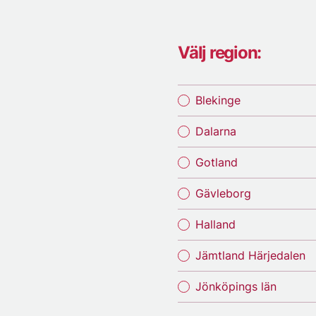
Välj region:
Blekinge
Dalarna
Gotland
Gävleborg
Halland
Jämtland Härjedalen
Jönköpings län