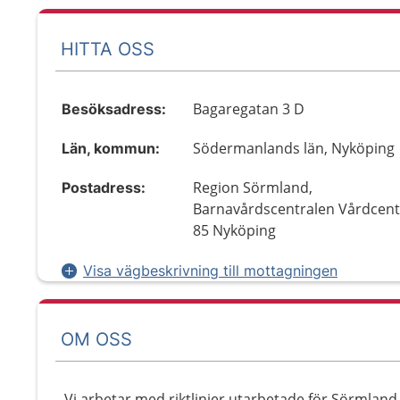
HITTA OSS
Bagaregatan 3 D
Besöksadress:
Södermanlands län, Nyköping
Län, kommun:
Region Sörmland,
Postadress:
Barnavårdscentralen Vårdcent
85 Nyköping
Visa vägbeskrivning till mottagningen
OM OSS
Vi arbetar med riktlinjer utarbetade för Sörmland