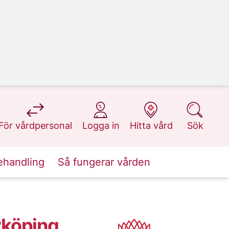
på 1177.se
på 1177.se
på 1177.se
på 1177.se
För vårdpersonal
Logga in
Hitta vård
Sök
ehandling
Så fungerar vården
köping,