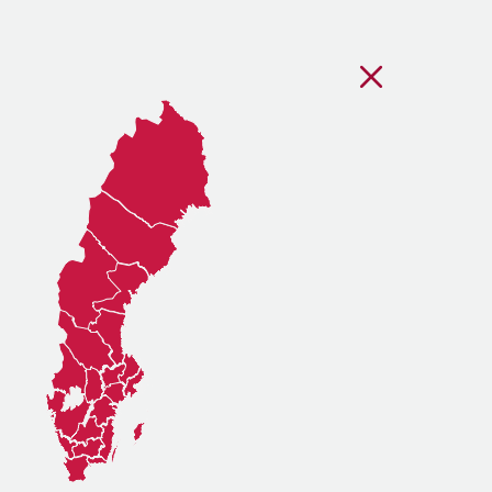
Stäng regionsvälj