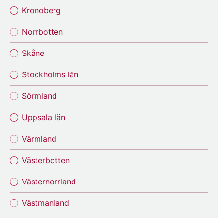
Kronoberg
Norrbotten
Skåne
Stockholms län
Sörmland
Uppsala län
Värmland
Västerbotten
Västernorrland
Västmanland