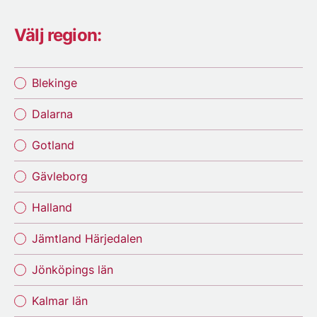
Välj region:
Blekinge
Dalarna
Gotland
Gävleborg
Halland
Jämtland Härjedalen
Jönköpings län
Kalmar län