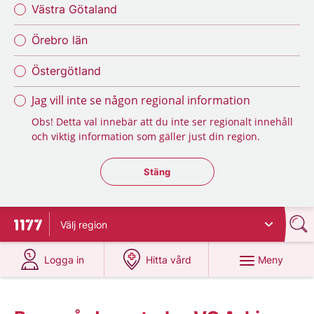
Västra Götaland
Örebro län
Östergötland
Jag vill inte se någon regional information
Obs! Detta val innebär att du inte ser regionalt innehåll
och viktig information som gäller just din region.
Stäng regionsväljaren
Stäng
Välj
region
Till startsidan för 1177
på 1177.se
på 1177.se
Meny
Logga in
Hitta vård