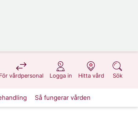
på 1177.se
på 1177.se
på 1177.se
på 1177.se
För vårdpersonal
Logga in
Hitta vård
Sök
ehandling
Så fungerar vården