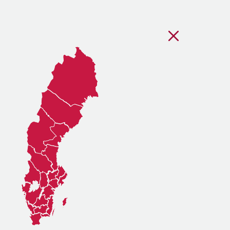
Stäng regionsvälj