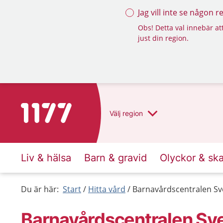
Jag vill inte se någon 
Obs! Detta val innebär att
just din region.
Till startsidan för 1177
Välj
region
Liv & hälsa
Barn & gravid
Olyckor & sk
Du är här:
Start
Hitta vård
Barnavårdscentralen Sv
Barnavårdscentralen Sve