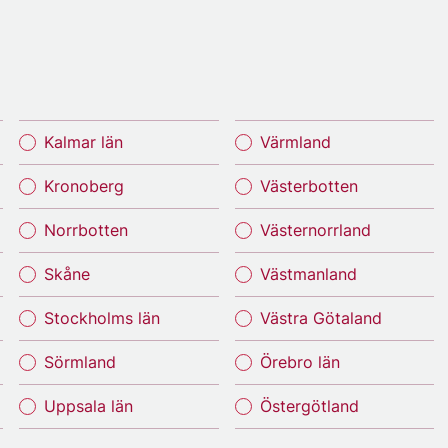
Kalmar län
Värmland
Kronoberg
Västerbotten
Norrbotten
Västernorrland
Skåne
Västmanland
Stockholms län
Västra Götaland
Sörmland
Örebro län
Uppsala län
Östergötland