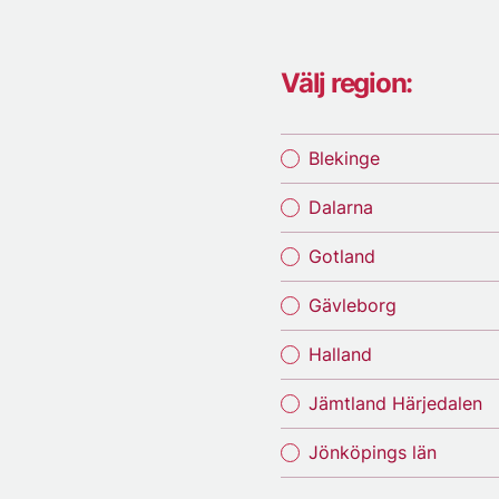
Välj region:
Blekinge
Dalarna
Gotland
Gävleborg
Halland
Jämtland Härjedalen
Jönköpings län